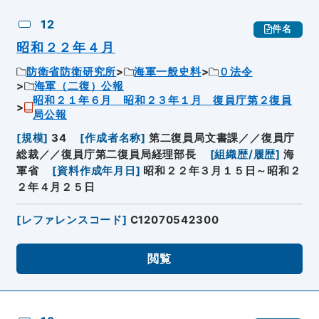
12
件名
昭和２２年４月
防衛省防衛研究所
海軍一般史料
０法令
海軍（二復）公報
昭和２１年６月 昭和２３年１月 復員庁第２復員
局公報
[
規模
]
34
[
作成者名称
]
第二復員局文書課／／復員庁
総裁／／復員庁第二復員局経理部長
[
組織歴/履歴
]
海
軍省
[
資料作成年月日
]
昭和２２年３月１５日～昭和２
２年４月２５日
[
レファレンスコード
]
C12070542300
閲覧