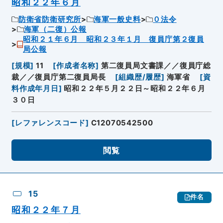
昭和２２年６月
防衛省防衛研究所
海軍一般史料
０法令
海軍（二復）公報
昭和２１年６月 昭和２３年１月 復員庁第２復員
局公報
[
規模
]
11
[
作成者名称
]
第二復員局文書課／／復員庁総
裁／／復員庁第二復員局長
[
組織歴/履歴
]
海軍省
[
資
料作成年月日
]
昭和２２年５月２２日～昭和２２年６月
３０日
[
レファレンスコード
]
C12070542500
閲覧
15
件名
昭和２２年７月