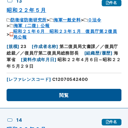
13
件名
昭和２２年５月
防衛省防衛研究所
海軍一般史料
０法令
海軍（二復）公報
昭和２１年６月 昭和２３年１月 復員庁第２復員
局公報
[
規模
]
23
[
作成者名称
]
第二復員局文書課／／復員庁
総裁／／復員庁第二復員局総務部長
[
組織歴/履歴
]
海
軍省
[
資料作成年月日
]
昭和２２年４月６日～昭和２２
年５月２９日
[
レファレンスコード
]
C12070542400
閲覧
14
件名