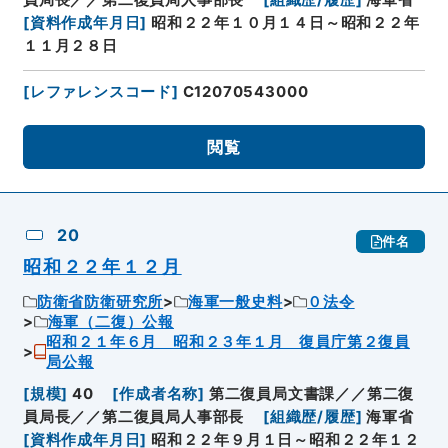
員局長／／第二復員局人事部長
[
組織歴/履歴
]
海軍省
[
資料作成年月日
]
昭和２２年１０月１４日～昭和２２年
１１月２８日
[
レファレンスコード
]
C12070543000
閲覧
20
件名
昭和２２年１２月
防衛省防衛研究所
海軍一般史料
０法令
海軍（二復）公報
昭和２１年６月 昭和２３年１月 復員庁第２復員
局公報
[
規模
]
40
[
作成者名称
]
第二復員局文書課／／第二復
員局長／／第二復員局人事部長
[
組織歴/履歴
]
海軍省
[
資料作成年月日
]
昭和２２年９月１日～昭和２２年１２