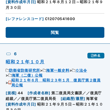
[
資料作成年月日
]
昭和２１年８月１２日～昭和２１年９
月３０日
[
レファレンスコード
]
C12070541600
閲覧
6
件名
昭和２１年１０月
防衛省防衛研究所
海軍一般史料
０法令
海軍（二復）公報
昭和２１年６月 昭和２３年１月 復員庁第２復員
局公報
[
規模
]
44
[
作成者名称
]
第二復員局文書課／／復員庁
総裁／／復員庁第二復員局長
[
組織歴/履歴
]
海軍省
[
資料作成年月日
]
昭和２１年９月５日～昭和２１年１０