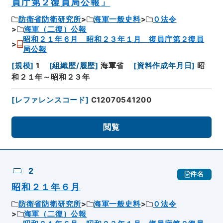
員庁第２復員局公報」
防衛省防衛研究所
海軍一般史料
０法令
海軍（二復）公報
昭和２１年６月 昭和２３年１月 復員庁第２復員
局公報
[
規模
]
1
[
組織歴/履歴
]
海軍省
[
資料作成年月日
]
昭
和２１年～昭和２３年
[
レファレンスコード
]
C12070541200
閲覧
2
件名
昭和２１年６月
防衛省防衛研究所
海軍一般史料
０法令
海軍（二復）公報