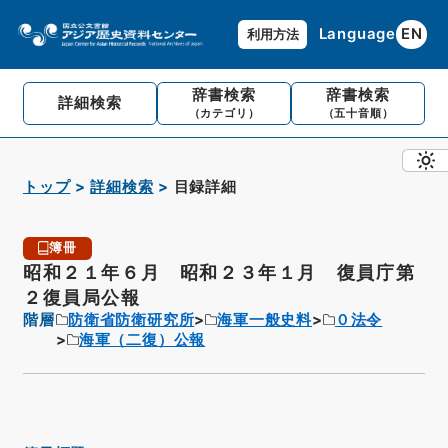
Language
EN
利用方法
辞書検索
辞書検索
詳細検索
（カテゴリ）
（五十音順）
トップ
詳細検索
目録詳細
簿冊
昭和２１年６月 昭和２３年１月 復員庁第
２復員局公報
階層
防衛省防衛研究所
海軍一般史料
０法令
海軍（二復）公報