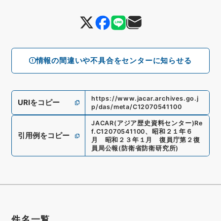
情報の間違いや不具合をセンターに知らせる
https://www.jacar.archives.go.j
URIをコピー
p/das/meta/C12070541100
JACAR(アジア歴史資料センター)
Re
f.
C12070541100
、
昭和２１年６
引用例をコピー
月 昭和２３年１月 復員庁第２復
員局公報
(
防衛省防衛研究所
)
件名一覧