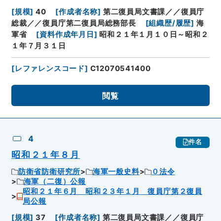
[
規模
]
40
[
作成者名称
]
第二復員局文書課／／復員庁
総裁／／復員庁第二復員局総務部長
[
組織歴/履歴
]
海
軍省
[
資料作成年月日
]
昭和２１年１月１０日～昭和２
１年７月３１日
[
レファレンスコード
]
C12070541400
閲覧
4
件名
昭和２１年８月
防衛省防衛研究所
海軍一般史料
０法令
海軍（二復）公報
昭和２１年６月 昭和２３年１月 復員庁第２復員
局公報
[
規模
]
37
[
作成者名称
]
第二復員局文書課／／復員庁