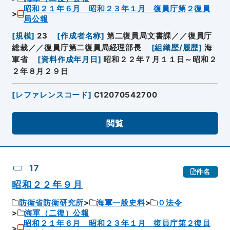
昭和２１年６月 昭和２３年１月 復員庁第２復員
局公報
[
規模
]
23
[
作成者名称
]
第二復員局文書課／／復員庁
総裁／／復員庁第二復員局経理部長
[
組織歴/履歴
]
海
軍省
[
資料作成年月日
]
昭和２２年７月１１日～昭和２
２年８月２９日
[
レファレンスコード
]
C12070542700
閲覧
17
件名
昭和２２年９月
防衛省防衛研究所
海軍一般史料
０法令
海軍（二復）公報
昭和２１年６月 昭和２３年１月 復員庁第２復員