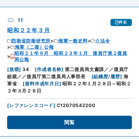
11
件名
昭和２２年３月
防衛省防衛研究所
海軍一般史料
０法令
海軍（二復）公報
昭和２１年６月 昭和２３年１月 復員庁第２復員
局公報
[
規模
]
34
[
作成者名称
]
第二復員局文書課／／復員庁
総裁／／復員庁第二復員局人事部長
[
組織歴/履歴
]
海
軍省
[
資料作成年月日
]
昭和２２年１月２８日～昭和２
２年３月２８日
[
レファレンスコード
]
C12070542200
閲覧