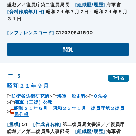
総裁／／復員庁第二復員局長
[
組織歴/履歴
]
海軍省
[
資料作成年月日
]
昭和２１年７月２日～昭和２１年８月
３１日
[
レファレンスコード
]
C12070541500
閲覧
5
件名
昭和２１年９月
防衛省防衛研究所
海軍一般史料
０法令
海軍（二復）公報
昭和２１年６月 昭和２３年１月 復員庁第２復員
局公報
[
規模
]
51
[
作成者名称
]
第二復員局文書課／／復員庁
総裁／／第二復員局人事部長
[
組織歴/履歴
]
海軍省