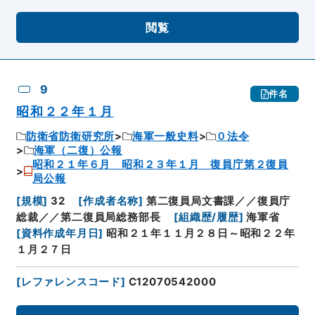
閲覧
9
件名
昭和２２年１月
防衛省防衛研究所
海軍一般史料
０法令
海軍（二復）公報
昭和２１年６月 昭和２３年１月 復員庁第２復員
局公報
[
規模
]
32
[
作成者名称
]
第二復員局文書課／／復員庁
総裁／／第二復員局総務部長
[
組織歴/履歴
]
海軍省
[
資料作成年月日
]
昭和２１年１１月２８日～昭和２２年
１月２７日
[
レファレンスコード
]
C12070542000