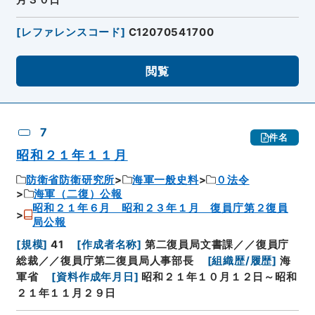
月３０日
[
レファレンスコード
]
C12070541700
閲覧
7
件名
昭和２１年１１月
防衛省防衛研究所
海軍一般史料
０法令
海軍（二復）公報
昭和２１年６月 昭和２３年１月 復員庁第２復員
局公報
[
規模
]
41
[
作成者名称
]
第二復員局文書課／／復員庁
総裁／／復員庁第二復員局人事部長
[
組織歴/履歴
]
海
軍省
[
資料作成年月日
]
昭和２１年１０月１２日～昭和
２１年１１月２９日