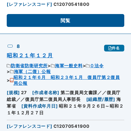
[
レファレンスコード
]
C12070541800
閲覧
8
件名
昭和２１年１２月
防衛省防衛研究所
海軍一般史料
０法令
海軍（二復）公報
昭和２１年６月 昭和２３年１月 復員庁第２復員
局公報
[
規模
]
27
[
作成者名称
]
第二復員局文書課／／復員庁
総裁／／復員庁第二復員局人事部長
[
組織歴/履歴
]
海
軍省
[
資料作成年月日
]
昭和２１年９月２６日～昭和２
１年１２月２７日
[
レファレンスコード
]
C12070541900