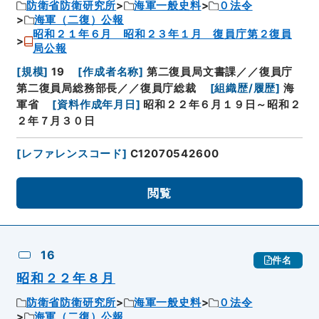
防衛省防衛研究所
海軍一般史料
０法令
海軍（二復）公報
昭和２１年６月 昭和２３年１月 復員庁第２復員
局公報
[
規模
]
19
[
作成者名称
]
第二復員局文書課／／復員庁
第二復員局総務部長／／復員庁総裁
[
組織歴/履歴
]
海
軍省
[
資料作成年月日
]
昭和２２年６月１９日～昭和２
２年７月３０日
[
レファレンスコード
]
C12070542600
閲覧
16
件名
昭和２２年８月
防衛省防衛研究所
海軍一般史料
０法令
海軍（二復）公報