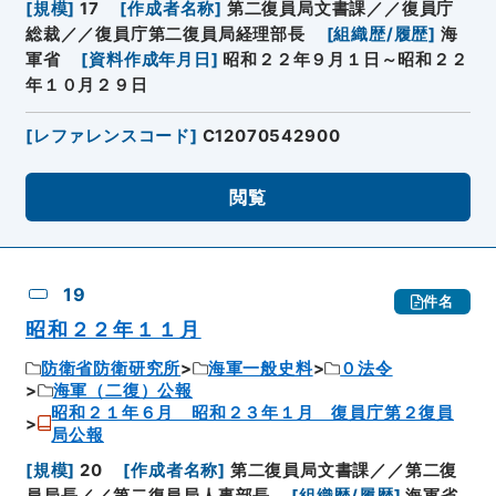
[
規模
]
17
[
作成者名称
]
第二復員局文書課／／復員庁
総裁／／復員庁第二復員局経理部長
[
組織歴/履歴
]
海
軍省
[
資料作成年月日
]
昭和２２年９月１日～昭和２２
年１０月２９日
[
レファレンスコード
]
C12070542900
閲覧
19
件名
昭和２２年１１月
防衛省防衛研究所
海軍一般史料
０法令
海軍（二復）公報
昭和２１年６月 昭和２３年１月 復員庁第２復員
局公報
[
規模
]
20
[
作成者名称
]
第二復員局文書課／／第二復