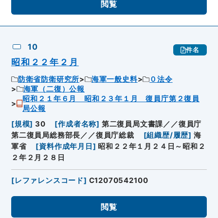
閲覧
10
件名
昭和２２年２月
防衛省防衛研究所
海軍一般史料
０法令
海軍（二復）公報
昭和２１年６月 昭和２３年１月 復員庁第２復員
局公報
[
規模
]
30
[
作成者名称
]
第二復員局文書課／／復員庁
第二復員局総務部長／／復員庁総裁
[
組織歴/履歴
]
海
軍省
[
資料作成年月日
]
昭和２２年１月２４日～昭和２
２年２月２８日
[
レファレンスコード
]
C12070542100
閲覧