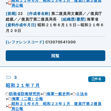
昭和２１年６月 昭和２３年１月 復員庁第２復員
局公報
[
規模
]
22
[
作成者名称
]
第二復員局文書課／／復員庁
総裁／／復員庁第二復員局長
[
組織歴/履歴
]
海軍省
[
資料作成年月日
]
昭和２１年６月１５日～昭和２１年６
月２９日
[
レファレンスコード
]
C12070541300
閲覧
3
件名
昭和２１年７月
防衛省防衛研究所
海軍一般史料
０法令
海軍（二復）公報
昭和２１年６月 昭和２３年１月 復員庁第２復員
局公報