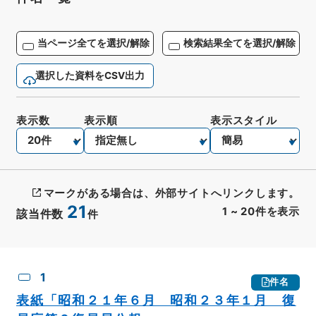
当ページ全てを選択/解除
検索結果全てを選択/解除
選択した資料をCSV出力
表示数
表示順
表示スタイル
マークがある場合は、外部サイトへリンクします。
21
1
~
20
件を表示
該当件数
件
CSV出力
No.
概要情報
画像等
1
件名
表紙「昭和２１年６月 昭和２３年１月 復