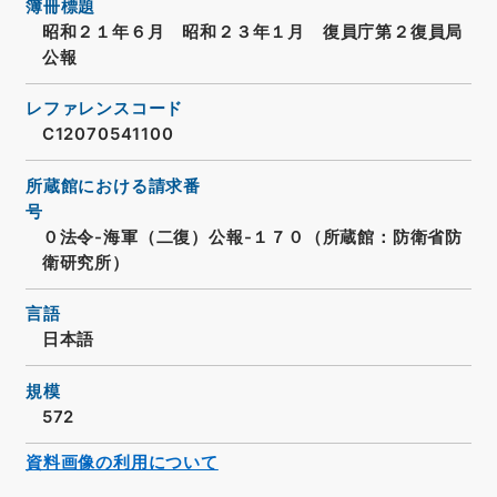
簿冊標題
昭和２１年６月 昭和２３年１月 復員庁第２復員局
公報
レファレンスコード
C12070541100
所蔵館における請求番
号
０法令-海軍（二復）公報-１７０（所蔵館：防衛省防
衛研究所）
言語
日本語
規模
572
資料画像の利用について