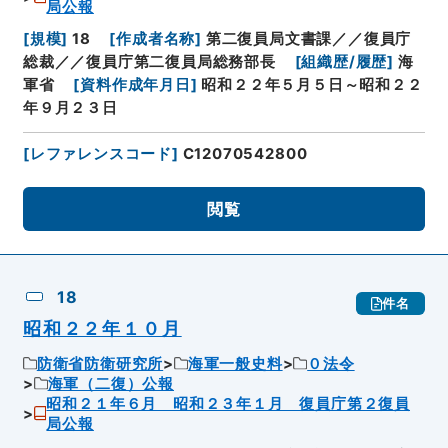
局公報
[
規模
]
18
[
作成者名称
]
第二復員局文書課／／復員庁
総裁／／復員庁第二復員局総務部長
[
組織歴/履歴
]
海
軍省
[
資料作成年月日
]
昭和２２年５月５日～昭和２２
年９月２３日
[
レファレンスコード
]
C12070542800
閲覧
18
件名
昭和２２年１０月
防衛省防衛研究所
海軍一般史料
０法令
海軍（二復）公報
昭和２１年６月 昭和２３年１月 復員庁第２復員
局公報