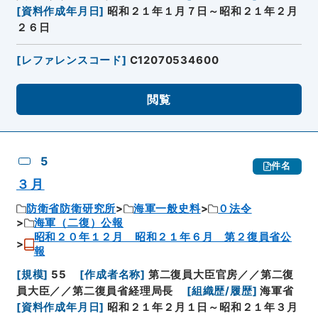
[
資料作成年月日
]
昭和２１年１月７日～昭和２１年２月
２６日
[
レファレンスコード
]
C12070534600
閲覧
5
件名
３月
防衛省防衛研究所
海軍一般史料
０法令
海軍（二復）公報
昭和２０年１２月 昭和２１年６月 第２復員省公
報
[
規模
]
55
[
作成者名称
]
第二復員大臣官房／／第二復
員大臣／／第二復員省経理局長
[
組織歴/履歴
]
海軍省
[
資料作成年月日
]
昭和２１年２月１日～昭和２１年３月