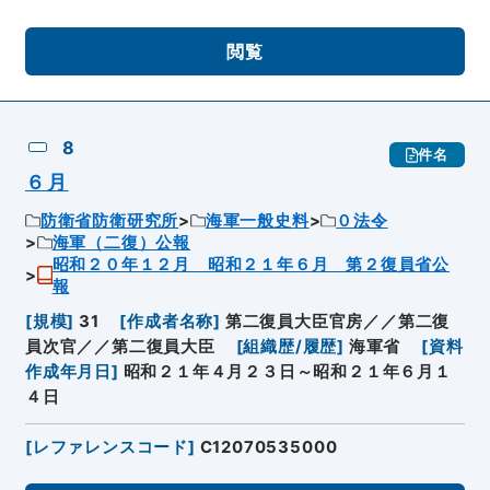
閲覧
8
件名
６月
防衛省防衛研究所
海軍一般史料
０法令
海軍（二復）公報
昭和２０年１２月 昭和２１年６月 第２復員省公
報
[
規模
]
31
[
作成者名称
]
第二復員大臣官房／／第二復
員次官／／第二復員大臣
[
組織歴/履歴
]
海軍省
[
資料
作成年月日
]
昭和２１年４月２３日～昭和２１年６月１
４日
[
レファレンスコード
]
C12070535000