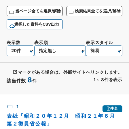
当ページ全てを選択/解除
検索結果全てを選択/解除
選択した資料をCSV出力
表示数
表示順
表示スタイル
マークがある場合は、外部サイトへリンクします。
8
1
~
8
件を表示
該当件数
件
CSV出力
No.
概要情報
画像等
1
件名
表紙「昭和２０年１２月 昭和２１年６月
第２復員省公報」