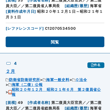
[
規模
]
33
[
作成者名称
]
第二復員大臣官房／／第二復
員大臣／／第二復員省人事局長
[
組織歴/履歴
]
海軍省
[
資料作成年月日
]
昭和２０年１２月１日～昭和２１年１
月３１日
[
レファレンスコード
]
C12070534500
閲覧
4
件名
２月
防衛省防衛研究所
海軍一般史料
０法令
海軍（二復）公報
昭和２０年１２月 昭和２１年６月 第２復員省公
報
[
規模
]
49
[
作成者名称
]
第二復員大臣官房／／第二復
員大臣／／第二復員省総務局長
[
組織歴/履歴
]
海軍省