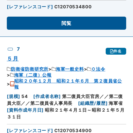
[
レファレンスコード
]
C12070534800
閲覧
7
件名
５月
防衛省防衛研究所
海軍一般史料
０法令
海軍（二復）公報
昭和２０年１２月 昭和２１年６月 第２復員省公
報
[
規模
]
54
[
作成者名称
]
第二復員大臣官房／／第二復
員大臣／／第二復員省人事局長
[
組織歴/履歴
]
海軍省
[
資料作成年月日
]
昭和２１年４月１日～昭和２１年５月
３１日
[
レファレンスコード
]
C12070534900