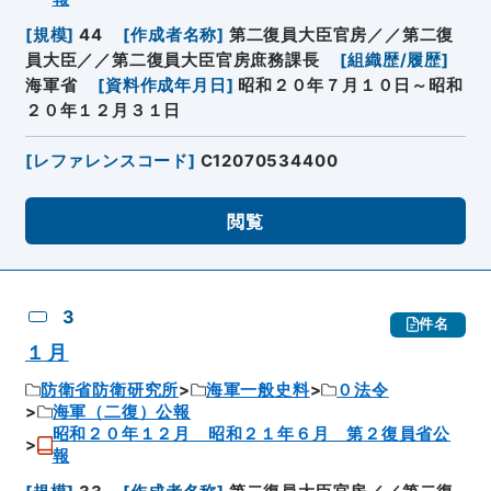
[
規模
]
44
[
作成者名称
]
第二復員大臣官房／／第二復
員大臣／／第二復員大臣官房庶務課長
[
組織歴/履歴
]
海軍省
[
資料作成年月日
]
昭和２０年７月１０日～昭和
２０年１２月３１日
[
レファレンスコード
]
C12070534400
閲覧
3
件名
１月
防衛省防衛研究所
海軍一般史料
０法令
海軍（二復）公報
昭和２０年１２月 昭和２１年６月 第２復員省公
報