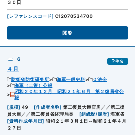
３０日
[
レファレンスコード
]
C12070534700
閲覧
6
件名
４月
防衛省防衛研究所
海軍一般史料
０法令
海軍（二復）公報
昭和２０年１２月 昭和２１年６月 第２復員省公
報
[
規模
]
49
[
作成者名称
]
第二復員大臣官房／／第二復
員大臣／／第二復員省経理局長
[
組織歴/履歴
]
海軍省
[
資料作成年月日
]
昭和２１年３月１日～昭和２１年４月
２７日