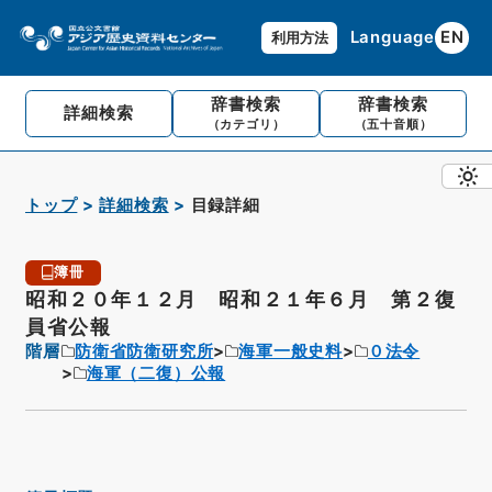
Language
EN
利用方法
辞書検索
辞書検索
詳細検索
（カテゴリ）
（五十音順）
トップ
詳細検索
目録詳細
簿冊
昭和２０年１２月 昭和２１年６月 第２復
員省公報
階層
防衛省防衛研究所
海軍一般史料
０法令
海軍（二復）公報