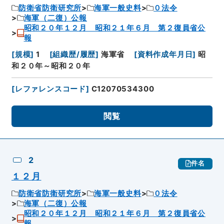
防衛省防衛研究所
海軍一般史料
０法令
海軍（二復）公報
昭和２０年１２月 昭和２１年６月 第２復員省公
報
[
規模
]
1
[
組織歴/履歴
]
海軍省
[
資料作成年月日
]
昭
和２０年～昭和２０年
[
レファレンスコード
]
C12070534300
閲覧
2
件名
１２月
防衛省防衛研究所
海軍一般史料
０法令
海軍（二復）公報
昭和２０年１２月 昭和２１年６月 第２復員省公
報