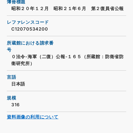
簿冊標題
昭和２０年１２月 昭和２１年６月 第２復員省公報
レファレンスコード
C12070534200
所蔵館における請求番
号
０法令-海軍（二復）公報-１６５（所蔵館：防衛省防
衛研究所）
言語
日本語
規模
316
資料画像の利用について