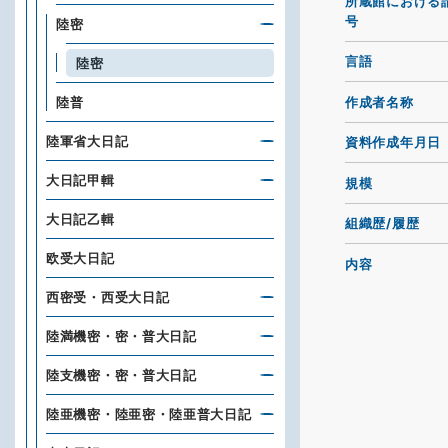
所蔵館における
号
陸密
言語
陸密
作成者名称
陸普
陸軍省大日記
資料作成年月日
大日記甲輯
規模
大日記乙輯
組織歴/履歴
欧受大日記
内容
西密受・西受大日記
陸満機密・密・普大日記
陸支機密・密・普大日記
陸亜機密・陸亜密・陸亜普大日記