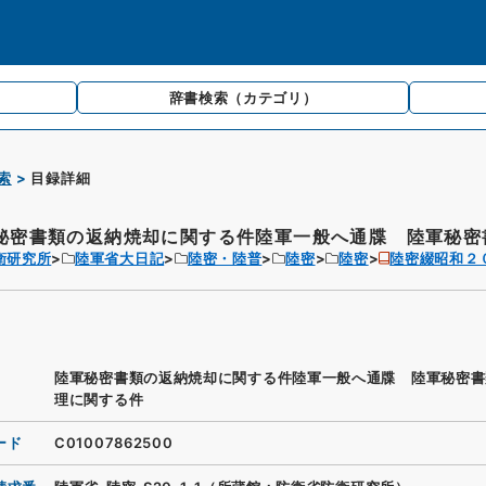
辞書検索
（カテゴリ）
索
目録詳細
秘密書類の返納焼却に関する件陸軍一般へ通牒 陸軍秘密書
衛研究所
陸軍省大日記
陸密・陸普
陸密
陸密
陸密綴昭和２
陸軍秘密書類の返納焼却に関する件陸軍一般へ通牒 陸軍秘密書
理に関する件
ード
C01007862500