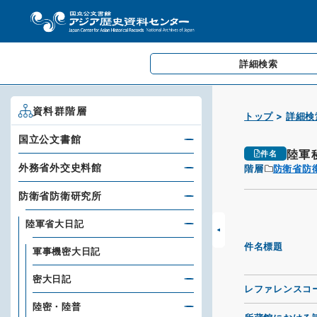
詳細検索
資料群階層
トップ
詳細検
国立公文書館
陸軍
件名
外務省外交史料館
階層
防衛省防
防衛省防衛研究所
陸軍省大日記
件名標題
軍事機密大日記
密大日記
レファレンスコ
陸密・陸普