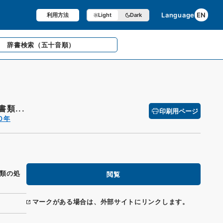
Language
EN
利用方法
Light
Dark
辞書検索
（五十音順）
類...
印刷用ページ
０年
類の処
閲覧
マークがある場合は、外部サイトにリンクします。