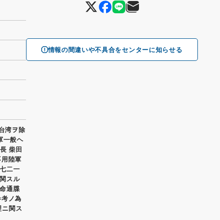
情報の間違いや不具合をセンターに知らせる
、台湾ヲ除
軍一般ヘ
長 柴田
不用陸軍
七二一
関スル
命通牒
参考ノ為
理ニ関ス