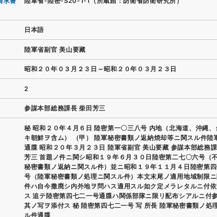
請求番
陸軍省-陸密-S20-1-1（所蔵館：防衛省防衛研究所）
日本語
陸軍省副官 美山要藏
昭和２０年０３月２３日～昭和２０年０３月２３日
2
参謀本部総務課長 柴田芳三
秘 昭和２０年４月６日 陸密第一〇三八号 内地（北海道、沖縄
キ朝鮮ヲ含ム） （甲） 陸軍秘密書類ノ返納焼却等ニ関スル件陸
通牒 昭和２０年３月２３日 陸軍省副官 美山要藏 参謀本部総務課
芳三 首題ノ件ニ関シ昭和１９年６月３０日陸密第二七〇六号（
秘密書類ノ返納ニ関スル件）並ニ昭和１９年１１月４日陸密第四
号（陸軍秘密書類ノ処理ニ関スル件）本文末尾ノ適用地域制限ニ
件ハ自今撒廃シ内外地ヲ問ハス適用スル如ク定メラレタルニ付依
ス 追テ陸密第四七二一号通牒ハ関係部隊ニ限リ配布シアルニ付
其ノ写ヲ添付ス 秘 陸密第四七二一号 写 所長 陸軍秘密書類ノ処
ル件通牒