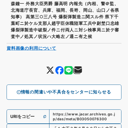
森鐘一 外務大臣男爵 藤高明 内報先（内相、警＠監、
北海道庁長官、兵庫、福岡、長嵜、岡山、山口ノ各県
知事） 高第三○三八号 爆裂弾製造ニ関スル件 県下千
葉町ニ於ケル支那人趙宇臣休職陸軍工兵中尉埜口忠雄
爆裂弾製造中破裂ノ件ニ付両人ニ対シ検事局ニ於テ審
査中ノ処其ノ状況ハ大略左ノ通ニ有之候
資料画像の利用について
情報の間違いや不具合をセンターに知らせる
https://www.jacar.archives.go.j
URIをコピー
p/das/meta/B03050076300