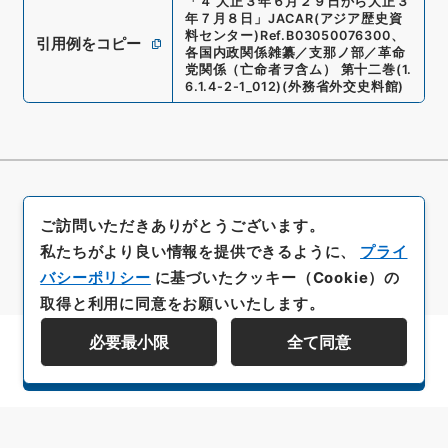
「
４ 大正３年６月２９日から大正３
年７月８日
」
JACAR(アジア歴史資
料センター)
Ref.
B03050076300
、
引用例をコピー
各国内政関係雑纂／支那ノ部／革命
党関係（亡命者ヲ含ム） 第十二巻
(
1.
6.1.4-2-1_012
)
(
外務省外交史料館
)
ご訪問いただきありがとうございます。
私たちがより良い情報を提供できるように、
プライ
バシーポリシー
に基づいたクッキー（Cookie）の
取得と利用に同意をお願いいたします。
必要最小限
全て同意
資料群階層を表示する
All rights reserved/Copyright©