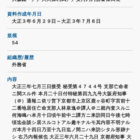
資料作成年月日
大正３年６月２９日～大正３年７月８日
規模
54
組織歴/履歴
外務省
内容
大正三年七月三日接受 秘受第４７４４号 支那亡命者
ニ関スル件 本月二十日付特秘第四九九号大阪府知事
（＠）通報ニ依リ営下京都市上京区鹿ヶ谷町字宮前十
二番地居住亡命支那人林泉逸＠譚人＠ニ就内査スルニ
何海鳴ハ本月十日頃午前中ニ譚方ニ来訪同日午後七時
頃迄会談シ居スルコトアル趣キナルモ其内容不明ナル
ガ本月十四日乃至十九日迄ノ間ニハ来訪シタル形跡ナ
シ 右乃内報候也 大正三年六月二十九日 京都府知事 大