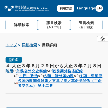
Language
EN
利用方法
辞書検索
辞書検索
詳細検索
（カテゴリ）
（五十音順）
トップ
詳細検索
目録詳細
件名
４ 大正３年６月２９日から大正３年７月８日
階層
外務省外交史料館
戦前期外務省記録
１門 政治
６類 諸外国内政
１項 亜細亜
各国内政関係雑纂／支那ノ部／革命党関係（亡命
者ヲ含ム） 第十二巻