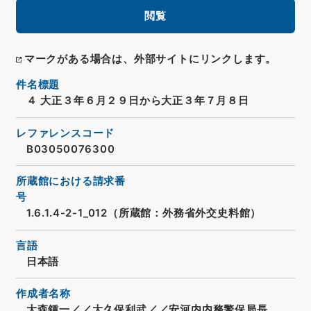
閲覧
マークがある場合は、外部サイトにリンクします。
件名標題
４ 大正３年６月２９日から大正３年７月８日
レファレンスコード
B03050076300
所蔵館における請求番
号
1.6.1.4-2-1_012（所蔵館：外務省外交史料館）
言語
日本語
作成者名称
大森鍾一／／大久保利武／／安河内内務警保局長