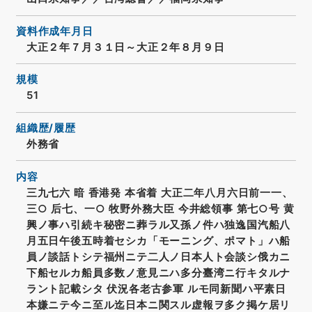
資料作成年月日
大正２年７月３１日～大正２年８月９日
規模
51
組織歴/履歴
外務省
内容
三九七六 暗 香港発 本省着 大正二年八月六日前一一、
三○ 后七、一○ 牧野外務大臣 今井総領事 第七○号 黄
興ノ事ハ引続キ秘密ニ葬ラル又孫ノ件ハ独逸国汽船八
月五日午後五時着セシカ「モーニング、ポマト」ハ船
員ノ談話トシテ福州ニテ二人ノ日本人ト会談シ俄カニ
下船セルカ船員多数ノ意見ニハ多分臺湾ニ行キタルナ
ラント記載シタ 伏況各老古参軍 ルモ同新聞ハ平素日
本嫌ニテ今ニ至ル迄日本ニ関スル虚報ヲ多ク掲ケ居リ