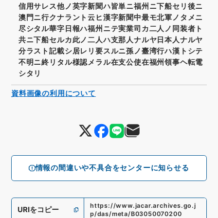
信用サレス他ノ英字新聞ハ皆単ニ福州ニ下船セリ後ニ
澳門ニ行クナラント云ヒ漢字新聞中最モ北軍ノタメニ
尽シタル華字日報ハ福州ニテ実業司カ二人ノ同装者ト
共ニ下船セルカ此ノ二人ハ支那人ナルヤ日本人ナルヤ
分ラスト記載シ居レリ要スルニ孫ノ臺湾行ハ漢トシテ
不明ニ終リタル様認メラル在支公使在福州領事ヘ転電
シタリ
資料画像の利用について
情報の間違いや不具合をセンターに知らせる
https://www.jacar.archives.go.j
URIをコピー
p/das/meta/B03050070200