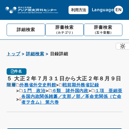
Language
EN
利用方法
辞書検索
辞書検索
詳細検索
（カテゴリ）
（五十音順）
トップ
詳細検索
目録詳細
件名
５ 大正２年７月３１日から大正２年８月９日
階層
外務省外交史料館
戦前期外務省記録
１門 政治
６類 諸外国内政
１項 亜細亜
各国内政関係雑纂／支那ノ部／革命党関係（亡命
者ヲ含ム） 第六巻