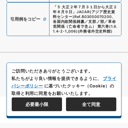
「
５ 大正２年７月３１日から大正２
年８月９日
」
JACAR(アジア歴史資
料センター)
Ref.
B03050070200
、
引用例をコピー
各国内政関係雑纂／支那ノ部／革命
党関係（亡命者ヲ含ム） 第六巻
(
1.6.
1.4-2-1_006
)
(
外務省外交史料館
)
ご訪問いただきありがとうございます。
私たちがより良い情報を提供できるように、
プライ
バシーポリシー
に基づいたクッキー（Cookie）の
取得と利用に同意をお願いいたします。
必要最小限
全て同意
資料群階層を表示する