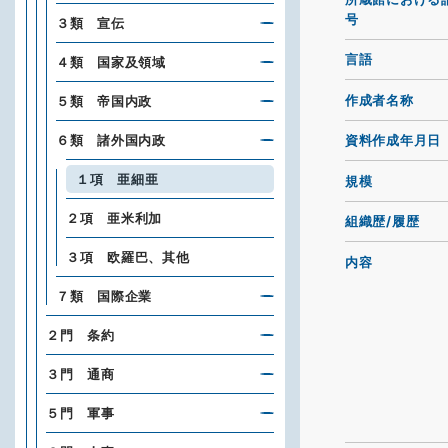
号
３類 宣伝
言語
４類 国家及領域
作成者名称
５類 帝国内政
６類 諸外国内政
資料作成年月日
１項 亜細亜
規模
２項 亜米利加
組織歴/履歴
３項 欧羅巴、其他
内容
７類 国際企業
２門 条約
３門 通商
５門 軍事