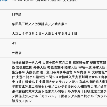
日本語
柴田美三郎／／芳沢謙吉／／糟谷廉ニ
大正１４年３月２日～大正１４年３月１７日
41
外務省
特外鮮秘第一八六号 大正十四年三月二日 福岡県知事 柴田英三郎
臣 若槻禮次郎 外務大臣 幣原喜重郎 陸軍大臣 宇垣一成 海軍大臣
指定各＠ 斉藤長官 連、立旧各内務事務官 ＠＠内務 ＠ 支那情報
件 支那ニ於ケル諸状況ニ関シ＠＠情報入手真否判明セサルモ御
申（通）報候也 駐支露国大使カラハンノ談片 京城出身朝鮮人李
年間西比利亜ニ在留セシモノニシテ＠＠於ケル相当有力者ノ娘ヲ
張作霖顧問荒木大尉ト従来スル間板ナルガ本月十日頃北京ニ於テ
ノ関係上知人ナル「カラハン」ト面会シタル際ニ於ケル「カラハ
談片次ノ如シ