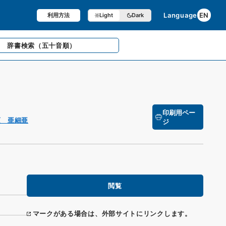
Language
EN
利用方法
Light
Dark
辞書検索
（五十音順）
印刷用ペー
項 亜細亜
ジ
閲覧
マークがある場合は、外部サイトにリンクします。