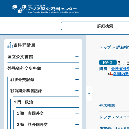
詳細検索
資料群階層
トップ
詳細検
国立公文書館
３．
件名
外務省外交史料館
階層
外務省外
各国内政
戦後外交記録
戦前期外務省記録
１門 政治
件名標題
１類 帝国外交
レファレンスコ
２類 諸外国外交
所蔵館における