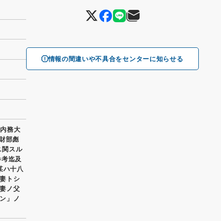
情報の間違いや不具合をセンターに知らせる
 内務大
 財部彪
ニ関スル
参考迄及
某ハ十八
妻トシ
妻ノ父
ン」ノ