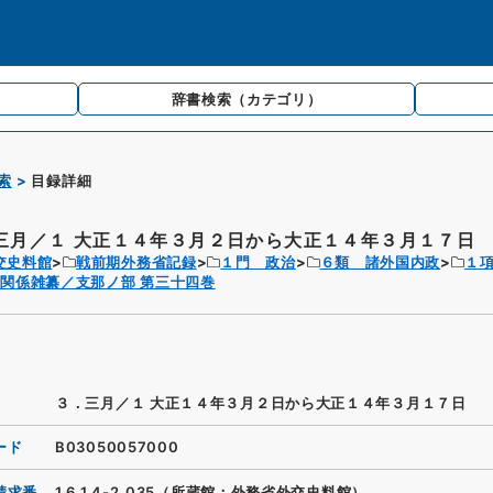
辞書検索
（カテゴリ）
索
目録詳細
三月／１ 大正１４年３月２日から大正１４年３月１７日
交史料館
戦前期外務省記録
１門 政治
６類 諸外国内政
１
関係雑纂／支那ノ部 第三十四巻
３．三月／１ 大正１４年３月２日から大正１４年３月１７日
ード
B03050057000
請求番
1.6.1.4-2_035（所蔵館：外務省外交史料館）