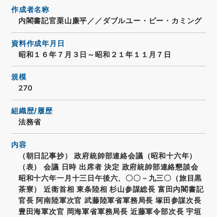
作成者名称
内閣書記官栗山廉平／／ダブルユー・ピー・カミング
資料作成年月日
昭和１６年７月３日～昭和２１年１１月７日
規模
270
組織歴/履歴
法務省
内容
（朝日記事抄） 政府統帥部連絡会議（昭和十六年）
（表） 会議 日時 出席者 決定 政府統帥部連絡懇談会
昭和十六年一月十三日午後六、〇〇－九三〇（旅目黒
茶寮） 近衛首相 東条陸相 杉山参謀総長 富田内閣書記
官長 阿南陸軍次官 武藤陸軍省軍務局長 塚田参謀次長
豊田海軍次官 岡海軍省軍務局長 近藤軍令部次長 宇垣