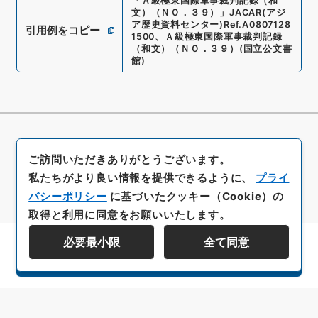
「
Ａ級極東国際軍事裁判記録（和
文）（ＮＯ．３９）
」
JACAR(アジ
ア歴史資料センター)
Ref.
A0807128
引用例をコピー
1500
、
Ａ級極東国際軍事裁判記録
（和文）（ＮＯ．３９）
(
国立公文書
館
)
ご訪問いただきありがとうございます。
私たちがより良い情報を提供できるように、
プライ
バシーポリシー
に基づいたクッキー（Cookie）の
取得と利用に同意をお願いいたします。
必要最小限
全て同意
資料群階層を表示する
All rights reserved/Copyright©