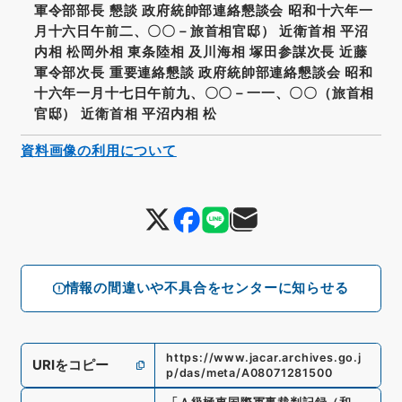
軍令部部長 懇談 政府統帥部連絡懇談会 昭和十六年一
月十六日午前二、〇〇－旅首相官邸） 近衛首相 平沼
内相 松岡外相 東条陸相 及川海相 塚田参謀次長 近藤
軍令部次長 重要連絡懇談 政府統帥部連絡懇談会 昭和
十六年一月十七日午前九、〇〇－一一、〇〇（旅首相
官邸） 近衛首相 平沼内相 松
資料画像の利用について
情報の間違いや不具合をセンターに知らせる
https://www.jacar.archives.go.j
URIをコピー
p/das/meta/A08071281500