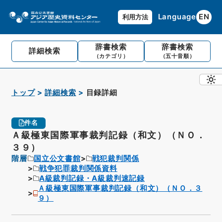
Language
EN
利用方法
辞書検索
辞書検索
詳細検索
（カテゴリ）
（五十音順）
トップ
詳細検索
目録詳細
件名
Ａ級極東国際軍事裁判記録（和文）（ＮＯ．
３９）
階層
国立公文書館
戦犯裁判関係
戦争犯罪裁判関係資料
A級裁判記録・A級裁判速記録
Ａ級極東国際軍事裁判記録（和文）（ＮＯ．３
９）