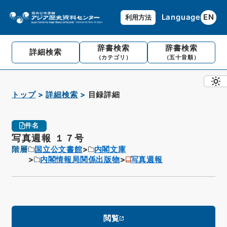
Language
EN
利用方法
辞書検索
辞書検索
詳細検索
（カテゴリ）
（五十音順）
トップ
詳細検索
目録詳細
件名
写真週報 １７号
階層
国立公文書館
内閣文庫
内閣情報局関係出版物
写真週報
閲覧