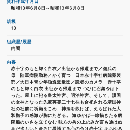
資料作成年月日
昭和13年6月8日～昭和13年6月8日
規模
13
組織歴/履歴
内閣
内容
赤十字のもと輝く白衣／出征から帰還まで／傷兵の
母 陸軍病院勤務／かく育つ 日本赤十字社病院薬製
部／大日本青少年独逸派遣団／読者のカメラ 赤十字
のもと輝く白衣 出征から帰還まで つひに召集令は下
った。屋上に祀る皇太神宮、明治神宮、そして、護国
の女神となった先輩英霊二十七柱も合祀される靖国神
社の社前に祈願をこめ、神酒を飲けば、えらばれた大
和撫子の感激が胸にたぎる。 海ゆかば一線描きたる病
院船のいさを立てなむ 味方の兵の上のみか言も通はぬ
あだ迄もいと＠ろに看護する心の色は赤十字 あらゆる