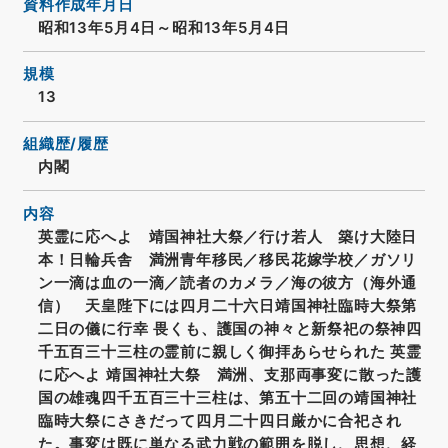
資料作成年月日
昭和13年5月4日～昭和13年5月4日
規模
13
組織歴/履歴
内閣
内容
英霊に応へよ 靖国神社大祭／行け若人 築け大陸日
本！日輪兵舎 満洲青年移民／移民花嫁学校／ガソリ
ン一滴は血の一滴／読者のカメラ／海の彼方（海外通
信） 天皇陛下には四月二十六日靖国神社臨時大祭第
二日の儀に行幸 畏くも、護国の神々と新祭祀の祭神四
千五百三十三柱の霊前に親しく御拝あらせられた 英霊
に応へよ 靖国神社大祭 満洲、支那両事変に散った護
国の雄魂四千五百三十三柱は、第五十二回の靖国神社
臨時大祭にさきだって四月二十四日厳かに合祀され
た。事変は既に単なる武力戦の範囲を脱し、思想、経