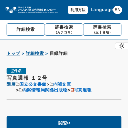
Language
EN
利用方法
辞書検索
辞書検索
詳細検索
（カテゴリ）
（五十音順）
トップ
詳細検索
目録詳細
件名
写真週報 １２号
階層
国立公文書館
内閣文庫
内閣情報局関係出版物
写真週報
閲覧