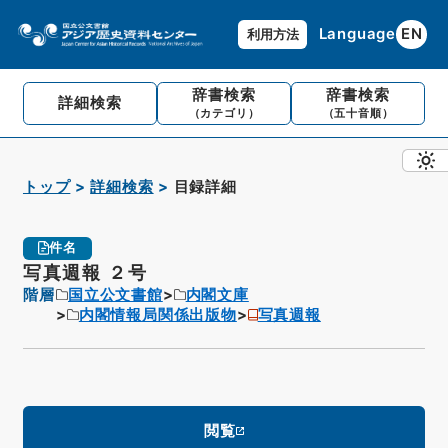
Language
EN
利用方法
辞書検索
辞書検索
詳細検索
（カテゴリ）
（五十音順）
トップ
詳細検索
目録詳細
件名
写真週報 ２号
階層
国立公文書館
内閣文庫
内閣情報局関係出版物
写真週報
閲覧