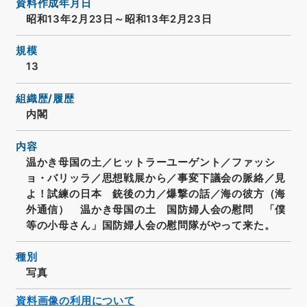
資料作成年月日
昭和13年2月23日～昭和13年2月23日
規模
13
組織歴/履歴
内閣
内容
温かき母国の土／ヒットラーユーゲント／ファッシ
ョ・バリッラ／思想戦展から／事変下議会の脈絡／見
よ！試練の日本 銃後の力／爆撃の話／海の彼方（海
外通信） 温かき母国の土 国防婦人会の慰問 「僕
等の小母さん」国防婦人会の慰問隊がやって来た。
種別
写真
資料画像の利用について