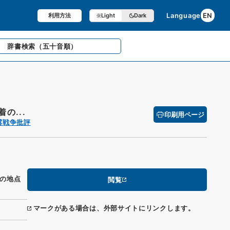
Language
EN
利用方法
Light
Dark
辞書検索
（五十音順）
の...
印刷用ページ
露戦争批評
の地点
閲覧
マークがある場合は、外部サイトにリンクします。