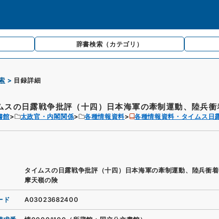
辞書検索
（カテゴリ）
索
目録詳細
ムスの日露戦争批評（十四）日本海軍の牽制運動、陸兵衝着
書館
太政官・内閣関係
各種情報資料
各種情報資料・タイムス日
タイムスの日露戦争批評（十四）日本海軍の牽制運動、陸兵衝着
摩天嶺の険
ード
A03023682400