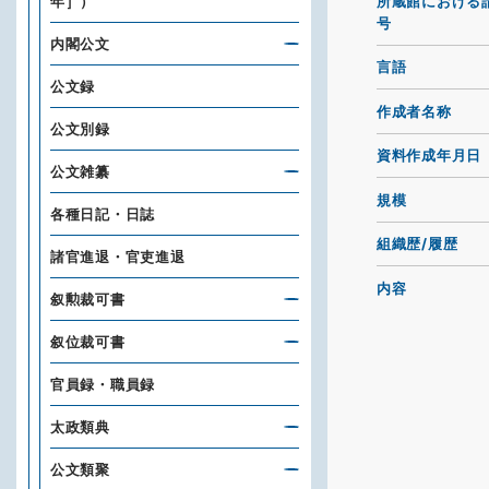
所蔵館における
年］）
号
内閣公文
言語
公文録
作成者名称
公文別録
資料作成年月日
公文雑纂
規模
各種日記・日誌
組織歴/履歴
諸官進退・官吏進退
内容
叙勲裁可書
叙位裁可書
官員録・職員録
太政類典
公文類聚