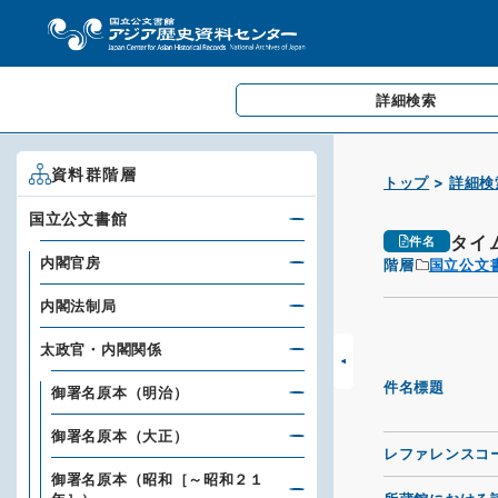
詳細検索
資料群階層
トップ
詳細検
国立公文書館
タイ
件名
内閣官房
階層
国立公文
内閣法制局
太政官・内閣関係
件名標題
御署名原本（明治）
御署名原本（大正）
レファレンスコ
御署名原本（昭和［～昭和２１