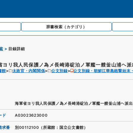
辞書検索
（カテゴリ）
索
目録詳細
省ヨリ我人民保護ノ為メ長崎港碇泊ノ軍艦一艘釡山浦ヘ派出
書館
太政官・内閣関係
公文別録
公文別録・朝鮮江華島砲撃始末
海軍省ヨリ我人民保護ノ為メ長崎港碇泊ノ軍艦一艘釡山浦ヘ派出
ード
A03023623000
請求番
別00112100（所蔵館：国立公文書館）