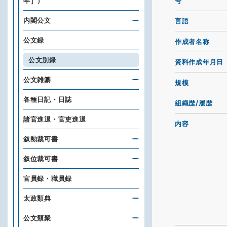
号
年］）
内閣公文
言語
公文録
作成者名称
公文別録
資料作成年月日
公文雑纂
規模
各種日記・日誌
組織歴/履歴
諸官進退・官吏進退
内容
叙勲裁可書
叙位裁可書
官員録・職員録
太政類典
公文類聚