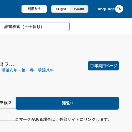
Language
EN
利用方法
Light
Dark
辞書検索
（五十音順）
ヲ...
印刷用ページ
・明治八年・第一巻・明治八年
ヲ候ス
閲覧
マークがある場合は、外部サイトにリンクします。