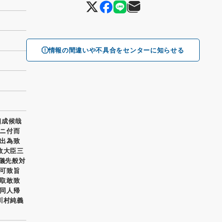
情報の間違いや不具合をセンターに知らせる
相成候哉
ニ付而
出為致
政大臣三
之儀先般対
可致旨
取敢致
同人帰
川村純義