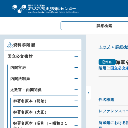
詳細検索
資料群階層
トップ
詳細検
国立公文書館
海軍
件名
内閣官房
階層
国立公文
内閣法制局
太政官・内閣関係
件名標題
御署名原本（明治）
レファレンスコ
御署名原本（大正）
所蔵館における
御署名原本（昭和［～昭和２１