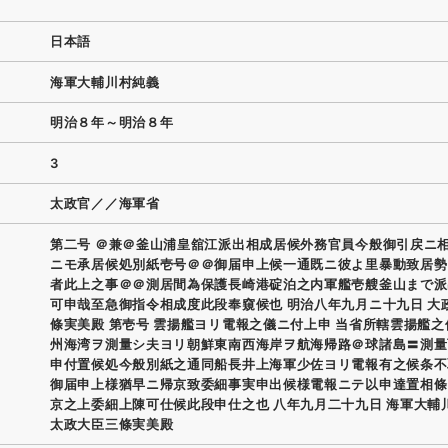
日本語
海軍大輔川村純義
明治８年～明治８年
3
太政官／／海軍省
第二号 ＠兼＠釜山浦皇舘江派出相成居候外務官員今般御引戻ニ
ニモ承居候処別紙壱号＠＠御届申上候一通既ニ彼よ里暴動致居勢
者此上之事＠＠測居間為保護長崎港碇泊之内軍艦壱艘釜山まで派
可申哉至急御指令相成度此段奉窺候也 明治八年九月ニ十九日 大
條実美殿 第壱号 雲揚艦ヨリ電報之儀ニ付上申 当省所轄雲揚艦
州海湾ヲ測量シ夫ヨリ朝鮮東南西海岸ヲ航海帰路＠球諸島〓測量
申付置候処今般別紙之通同船長井上海軍少佐ヨリ電報有之候条不
御届申上様猶早ニ帰京致委細事実申出候様電報ニテ以申達置相條
京之上委細上陳可仕候此段申仕之也 八年九月二十九日 海軍大輔
太政大臣三條実美殿