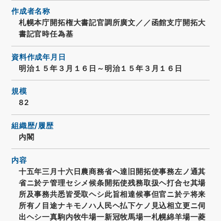
作成者名称
札幌本庁開拓権大書記官調所廣文／／函館支庁開拓大
書記官時任為基
資料作成年月日
明治１５年３月１６日～明治１５年３月１６日
規模
82
組織歴/履歴
内閣
内容
十五年三月十六日農商務省ヘ達旧開拓使事務左ノ通其
省ニ於テ管理セシメ候条開拓使残務取扱ヘ打合セ其場
所及事務共悉皆受取ヘシ此旨相達候事但官ニ於テ将来
所有ノ目途ナキモノハ人民ヘ払下ケノ見込相立更ニ伺
出ヘシ一真駒内牧牛場一新冠牧馬場一札幌綿羊場一菱