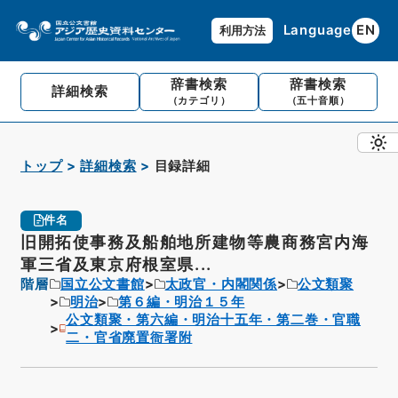
Language
EN
利用方法
辞書検索
辞書検索
詳細検索
（カテゴリ）
（五十音順）
トップ
詳細検索
目録詳細
件名
旧開拓使事務及船舶地所建物等農商務宮内海
軍三省及東京府根室県...
階層
国立公文書館
太政官・内閣関係
公文類聚
明治
第６編・明治１５年
公文類聚・第六編・明治十五年・第二巻・官職
二・官省廃置衙署附