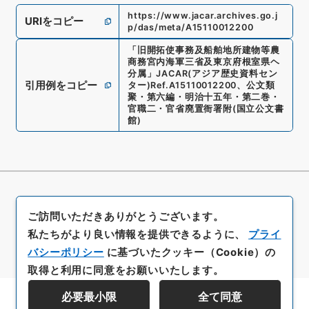
https://www.jacar.archives.go.j
URIをコピー
p/das/meta/A15110012200
「
旧開拓使事務及船舶地所建物等農
商務宮内海軍三省及東京府根室県ヘ
分属
」
JACAR(アジア歴史資料セン
引用例をコピー
ター)
Ref.
A15110012200
、
公文類
聚・第六編・明治十五年・第二巻・
官職二・官省廃置衙署附
(
国立公文書
館
)
ご訪問いただきありがとうございます。
私たちがより良い情報を提供できるように、
プライ
バシーポリシー
に基づいたクッキー（Cookie）の
取得と利用に同意をお願いいたします。
必要最小限
全て同意