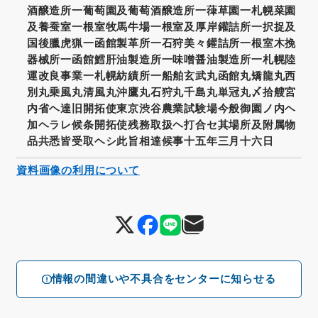
酒醸造所一葡萄園及葡萄酒醸造所一葎草園一札幌菜園
及養蚕室一根室牧馬牛場一根室及厚岸鑵詰所一択捉及
国後臘虎猟一函館製革所一石狩美々鑵詰所一根室木挽
器械所一函館鱈肝油製造所一味噌醤油製造所一札幌陸
運改良事業一札幌紡績所一船舶玄武丸函館丸矯龍丸西
別丸乗風丸清風丸沖鷹丸石狩丸千島丸単冠丸〆拾艘宮
内省ヘ達旧開拓使東京渋谷農業試験場今般御園ノ内ヘ
加ヘラレ候条開拓使残務取扱ヘ打合セ其場所及附属物
品共悉皆受取ヘシ此旨相達候事十五年三月十六日
資料画像の利用について
情報の間違いや不具合をセンターに知らせる