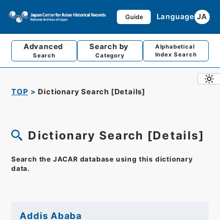
Language
JA
Guide
Advanced
Search by
Alphabetical
Index Search
Search
Category
TOP
Dictionary Search [Details]
Dictionary Search [Details]
Search the JACAR database using this dictionary
data.
Addis Ababa