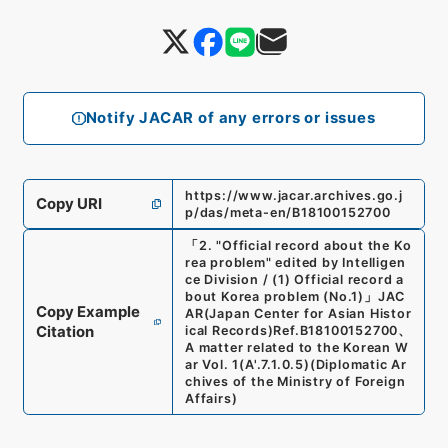
Notify JACAR of any errors or issues
https://www.jacar.archives.go.j
Copy URI
p/das/meta-en/B18100152700
「
2. "Official record about the Ko
rea problem" edited by Intelligen
ce Division / (1) Official record a
bout Korea problem (No.1)
」
JAC
Copy Example
AR(Japan Center for Asian Histor
Citation
ical Records)
Ref.
B18100152700
、
A matter related to the Korean W
ar Vol. 1
(
A'.7.1.0.5
)
(
Diplomatic Ar
chives of the Ministry of Foreign
Affairs
)