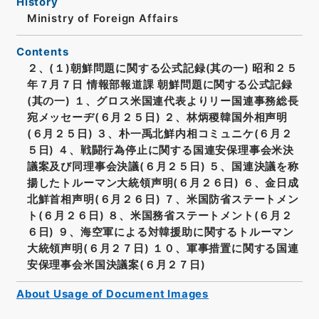
History
Ministry of Foreign Affairs
Contents
２、(１)朝鮮問題に関する公式記録(其の一) 昭和２５
年７月７日 情報部報道課 朝鮮問題に関する公式記録
(其の一) １、グロス米国連代表よりリー国連事務総長
宛メッセーヂ(６月２５日) ２、林炳稷韓国外相声明
(６月２５日) ３、朴一禹北鮮内相コミュニケ(６月２
５日) ４、戦闘行為停止に関する国連安保理事会米決
議案及び同理事会決議(６月２５日) ５、国連決議を称
揚したトルーマン大統領声明(６月２６日) ６、金日成
北鮮首相声明(６月２６日) ７、米国防省ステートメン
ト(６月２６日) ８、米国務省ステートメント(６月２
６日) ９、海空軍による対韓援助に関するトルーマン
大統領声明(６月２７日) １０、軍事措置に関する国連
安保理事会米国決議案(６月２７日)
About Usage of Document Images