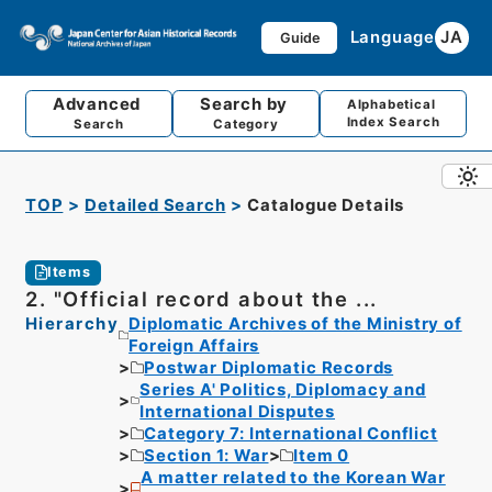
Language
JA
Guide
Advanced
Search by
Alphabetical
Index Search
Search
Category
TOP
Detailed Search
Catalogue Details
Items
2. "Official record about the ...
Hierarchy
Diplomatic Archives of the Ministry of
Foreign Affairs
Postwar Diplomatic Records
Series A' Politics, Diplomacy and
International Disputes
Category 7: International Conflict
Section 1: War
Item 0
A matter related to the Korean War