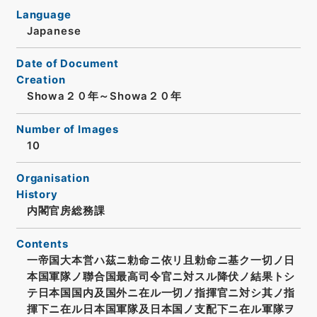
Language
Japanese
Date of Document
Creation
Showa２０年～Showa２０年
Number of Images
10
Organisation
History
内閣官房総務課
Contents
一帝国大本営ハ茲ニ勅命ニ依リ且勅命ニ基ク一切ノ日
本国軍隊ノ聯合国最高司令官ニ対スル降伏ノ結果トシ
テ日本国国内及国外ニ在ル一切ノ指揮官ニ対シ其ノ指
揮下ニ在ル日本国軍隊及日本国ノ支配下ニ在ル軍隊ヲ