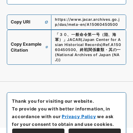
https://www.jacar.archives.go.j
Copy URI
p/das/meta-en/A15060450500
「
３０、一般命令第一号（陸、海
軍）
」
JACAR(Japan Center for A
Copy Example
sian Historical Records)
Ref.
A150
Citation
60450500
、
終戦関係書類・其の一
(
National Archives of Japan (NA
J)
)
Thank you for visiting our website.
To provide you with better information, in
accordance with our
Privacy Policy
we ask
for your consent to obtain and use cookies.