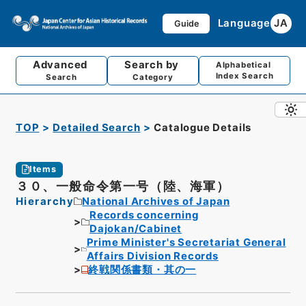
Language
JA
Guide
Advanced
Search by
Alphabetical
Index Search
Search
Category
TOP
Detailed Search
Catalogue Details
Items
３０、一般命令第一号（陸、海軍）
Hierarchy
National Archives of Japan
Records concerning
Dajokan/Cabinet
Prime Minister's Secretariat General
Affairs Division Records
終戦関係書類・其の一