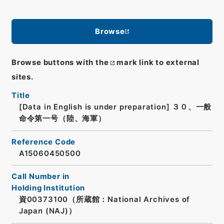
Browse
Browse buttons with the
mark link to external
sites.
Title
[Data in English is under preparation]
３０、一般
命令第一号（陸、海軍）
Reference Code
A15060450500
Call Number in
Holding Institution
資00373100（所蔵館：National Archives of
Japan (NAJ)）