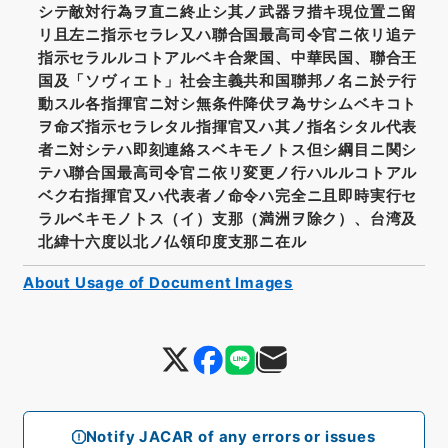
シテ敵対行為ヲ直ニ終止シ其ノ武器ヲ措キ現位置ニ留
リ且左ニ指示セラレ又ハ聯合国最高司令官ニ依リ追テ
指示セラルルコトアルベキ合衆国、中華民国、聯合王
国及「ソヴィエト」社会主義共和国聯邦ノ名ニ於テ行
動スル各指揮官ニ対シ無条件降伏ヲ為サシムベキコト
ヲ命ズ指示セラレタル指揮官又ハ其ノ指名シタル代表
者ニ対シテハ即刻連絡スベキモノトス但シ綱目ニ関シ
テハ聯合国最高司令官ニ依リ変更ノ行ハルルコトアル
ベク右指揮官又ハ代表者ノ命令ハ完全ニ且即時実行セ
ラルベキモノトス（イ）支那（満洲ヲ除ク）、台湾及
北緯十六度以北ノ仏領印度支那ニ在ル
About Usage of Document Images
Notify JACAR of any errors or issues