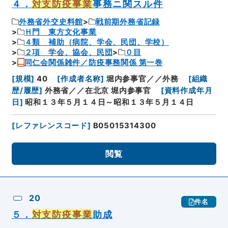
４．
対支防疫事業
事務ニ関スル件
外務省外交史料館
戦前期外務省記録
Ｈ門 東方文化事業
４類 補助（病院、学会、民団、学校）
２項 学会、協会、民団
０目
同仁会関係雑件／防疫事務関係 第一巻
[
規模
]
40
[
作成者名称
]
堀内参事官／／外務
[
組織
歴/履歴
]
外務省／／在北京 堀内参事官
[
資料作成年月
日
]
昭和１３年５月１４日～昭和１３年５月１４日
[
レファレンスコード
]
B05015314300
閲覧
20
件名
５．
対支防疫事業
助成