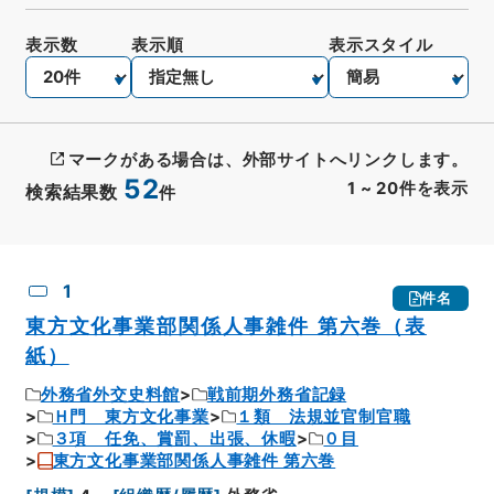
表示数
表示順
表示スタイル
マークがある場合は、外部サイトへリンクします。
52
1
~
20
件を表示
検索結果数
件
CSV出力
No.
概要情報
画像等
1
件名
東方文化事業部関係人事雑件 第六巻（表
紙）
外務省外交史料館
戦前期外務省記録
Ｈ門 東方文化事業
１類 法規並官制官職
３項 任免、賞罰、出張、休暇
０目
東方文化事業部関係人事雑件 第六巻