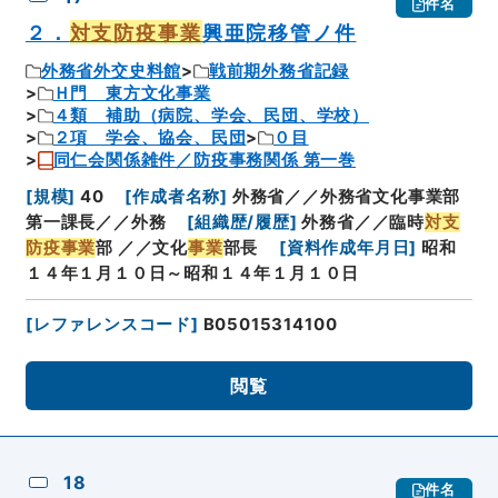
件名
２．
対支防疫事業
興亜院移管ノ件
外務省外交史料館
戦前期外務省記録
Ｈ門 東方文化事業
４類 補助（病院、学会、民団、学校）
２項 学会、協会、民団
０目
同仁会関係雑件／防疫事務関係 第一巻
[
規模
]
40
[
作成者名称
]
外務省／／外務省文化事業部
第一課長／／外務
[
組織歴/履歴
]
外務省／／臨時
対支
防疫事業
部 ／／文化
事業
部長
[
資料作成年月日
]
昭和
１４年１月１０日～昭和１４年１月１０日
[
レファレンスコード
]
B05015314100
閲覧
18
件名