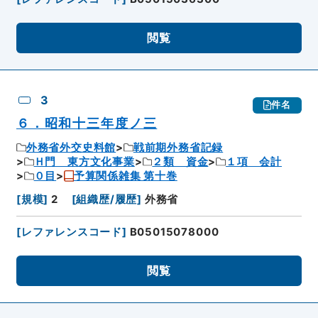
閲覧
3
件名
６．昭和十三年度ノ三
外務省外交史料館
戦前期外務省記録
Ｈ門 東方文化事業
２類 資金
１項 会計
０目
予算関係雑集 第十巻
[
規模
]
2
[
組織歴/履歴
]
外務省
[
レファレンスコード
]
B05015078000
閲覧