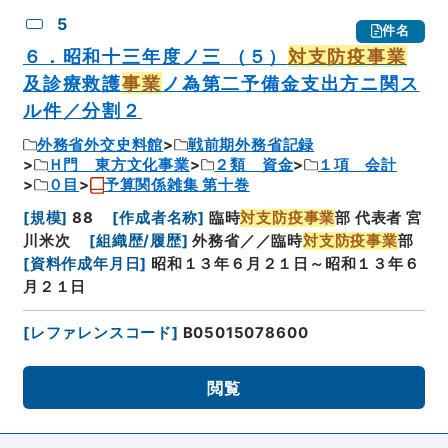
5
件名
６．昭和十三年度ノ三 （５）
対支防疫事業
及診療救護
事業
ノ為第二予備金支出方ニ関ス
ル件／分割２
外務省外交史料館
戦前期外務省記録
Ｈ門 東方文化事業
２類 資金
１項 会計
０目
予算関係雑集 第十巻
[
規模
]
88
[
作成者名称
]
臨時
対支防疫事業
部 代表者 宮
川米次
[
組織歴/履歴
]
外務省／／臨時
対支防疫事業
部
[
資料作成年月日
]
昭和１３年６月２１日～昭和１３年６
月２１日
[
レファレンスコード
]
B05015078600
閲覧