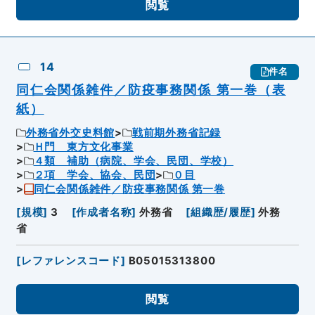
閲覧
14
件名
同仁会関係雑件／防疫事務関係 第一巻（表
紙）
外務省外交史料館
戦前期外務省記録
Ｈ門 東方文化事業
４類 補助（病院、学会、民団、学校）
２項 学会、協会、民団
０目
同仁会関係雑件／防疫事務関係 第一巻
[
規模
]
3
[
作成者名称
]
外務省
[
組織歴/履歴
]
外務
省
[
レファレンスコード
]
B05015313800
閲覧