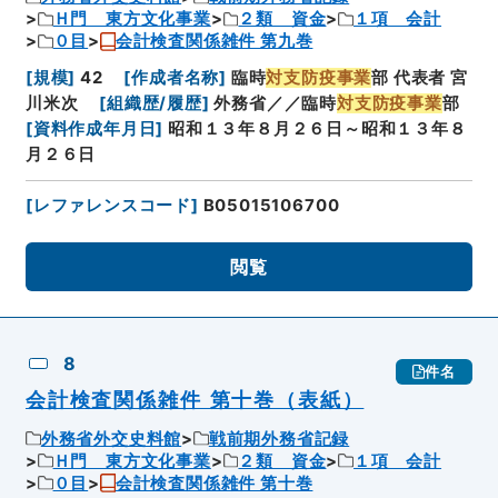
Ｈ門 東方文化事業
２類 資金
１項 会計
０目
会計検査関係雑件 第九巻
[
規模
]
42
[
作成者名称
]
臨時
対支防疫事業
部 代表者 宮
川米次
[
組織歴/履歴
]
外務省／／臨時
対支防疫事業
部
[
資料作成年月日
]
昭和１３年８月２６日～昭和１３年８
月２６日
[
レファレンスコード
]
B05015106700
閲覧
8
件名
会計検査関係雑件 第十巻（表紙）
外務省外交史料館
戦前期外務省記録
Ｈ門 東方文化事業
２類 資金
１項 会計
０目
会計検査関係雑件 第十巻