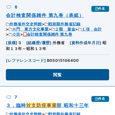
6
件名
会計検査関係雑件 第九巻（表紙）
外務省外交史料館
戦前期外務省記録
Ｈ門 東方文化事業
２類 資金
１項 会計
０目
会計検査関係雑件 第九巻
[
規模
]
3
[
組織歴/履歴
]
外務省
[
資料作成年月日
]
昭
和１３年～昭和１３年
[
レファレンスコード
]
B05015106400
閲覧
7
件名
３．臨時
対支防疫事業
部 昭和十三年
外務省外交史料館
戦前期外務省記録