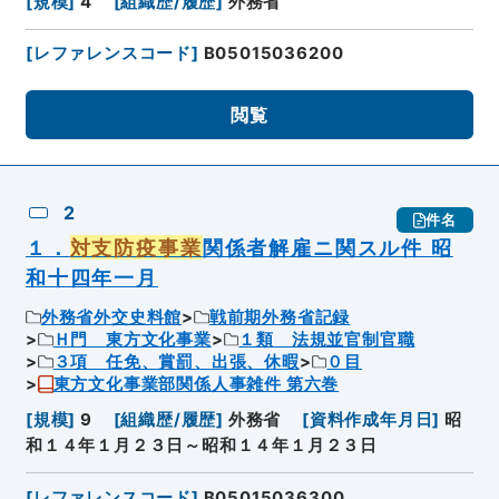
[
規模
]
4
[
組織歴/履歴
]
外務省
[
レファレンスコード
]
B05015036200
閲覧
2
件名
１．
対支防疫事業
関係者解雇ニ関スル件 昭
和十四年一月
外務省外交史料館
戦前期外務省記録
Ｈ門 東方文化事業
１類 法規並官制官職
３項 任免、賞罰、出張、休暇
０目
東方文化事業部関係人事雑件 第六巻
[
規模
]
9
[
組織歴/履歴
]
外務省
[
資料作成年月日
]
昭
和１４年１月２３日～昭和１４年１月２３日
[
レファレンスコード
]
B05015036300