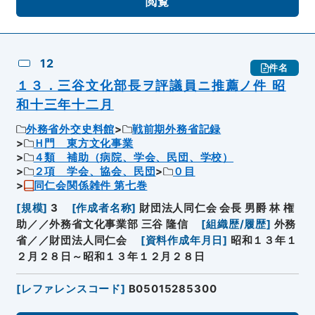
閲覧
12
件名
１３．三谷文化部長ヲ評議員ニ推薦ノ件 昭
和十三年十二月
外務省外交史料館
戦前期外務省記録
Ｈ門 東方文化事業
４類 補助（病院、学会、民団、学校）
２項 学会、協会、民団
０目
同仁会関係雑件 第七巻
[
規模
]
3
[
作成者名称
]
財団法人同仁会 会長 男爵 林 権
助／／外務省文化事業部 三谷 隆信
[
組織歴/履歴
]
外務
省／／財団法人同仁会
[
資料作成年月日
]
昭和１３年１
２月２８日～昭和１３年１２月２８日
[
レファレンスコード
]
B05015285300