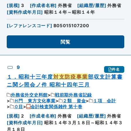
[
規模
]
3
[
作成者名称
]
外務省
[
組織歴/履歴
]
外務省
[
資料作成年月日
]
昭和１４年～昭和１４年
[
レファレンスコード
]
B05015107200
閲覧
9
件名
１．昭和十三年度
対支防疫事業
部収支計算書
ニ関シ照会ノ件 昭和十四年三月
外務省外交史料館
戦前期外務省記録
Ｈ門 東方文化事業
２類 資金
１項 会計
０目
会計検査関係雑件 第十巻
[
規模
]
2
[
作成者名称
]
外務省
[
組織歴/履歴
]
外務省
[
資料作成年月日
]
昭和１４年３月１８日～昭和１４年３
月１８日