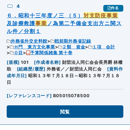
4
件名
６．昭和十三年度ノ三 （５）
対支防疫事業
及診療救護
事業
ノ為第二予備金支出方ニ関ス
ル件／分割１
外務省外交史料館
戦前期外務省記録
Ｈ門 東方文化事業
２類 資金
１項 会計
０目
予算関係雑集 第十巻
[
規模
]
101
[
作成者名称
]
財団法人同仁会会長男爵 林權
助
[
組織歴/履歴
]
外務省／／財団法人同仁会
[
資料作
成年月日
]
昭和１３年７月１８日～昭和１３年７月１８
日
[
レファレンスコード
]
B05015078500
閲覧