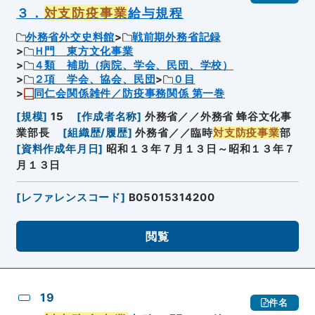
３．
対支防疫事業
給与規程
外務省外交史料館
戦前期外務省記録
Ｈ門 東方文化事業
４類 補助（病院、学会、民団、学校）
２項 学会、協会、民団
０目
同仁会関係雑件／防疫事務関係 第一巻
[
規模
]
15
[
作成者名称
]
外務省／／外務省 蜂谷文化事
業部長
[
組織歴/履歴
]
外務省／／臨時
対支防疫事業
部
[
資料作成年月日
]
昭和１３年７月１３日～昭和１３年７
月１３日
[
レファレンスコード
]
B05015314200
閲覧
19
件名