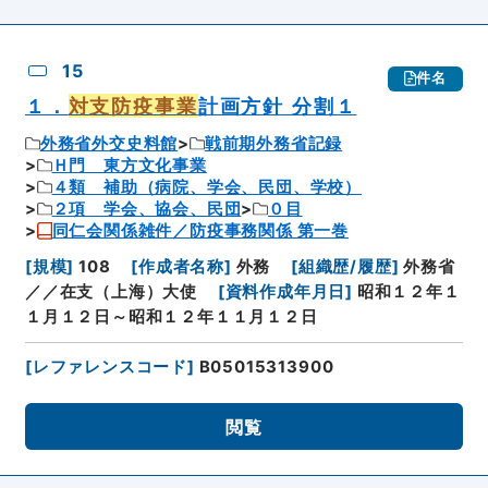
15
件名
１．
対支防疫事業
計画方針 分割１
外務省外交史料館
戦前期外務省記録
Ｈ門 東方文化事業
４類 補助（病院、学会、民団、学校）
２項 学会、協会、民団
０目
同仁会関係雑件／防疫事務関係 第一巻
[
規模
]
108
[
作成者名称
]
外務
[
組織歴/履歴
]
外務省
／／在支（上海）大使
[
資料作成年月日
]
昭和１２年１
１月１２日～昭和１２年１１月１２日
[
レファレンスコード
]
B05015313900
閲覧