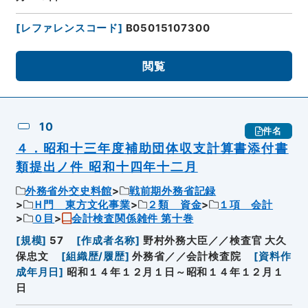
[
レファレンスコード
]
B05015107300
閲覧
10
件名
４．昭和十三年度補助団体収支計算書添付書
類提出ノ件 昭和十四年十二月
外務省外交史料館
戦前期外務省記録
Ｈ門 東方文化事業
２類 資金
１項 会計
０目
会計検査関係雑件 第十巻
[
規模
]
57
[
作成者名称
]
野村外務大臣／／検査官 大久
保忠文
[
組織歴/履歴
]
外務省／／会計検査院
[
資料作
成年月日
]
昭和１４年１２月１日～昭和１４年１２月１
日