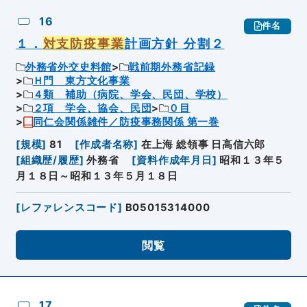
16
件名
１．
対支防疫事業
計画方針 分割２
外務省外交史料館
戦前期外務省記録
Ｈ門 東方文化事業
４類 補助（病院、学会、民団、学校）
２項 学会、協会、民団
０目
同仁会関係雑件／防疫事務関係 第一巻
[
規模
]
81
[
作成者名称
]
在上海 総領事 日高信六郎
[
組織歴/履歴
]
外務省
[
資料作成年月日
]
昭和１３年５
月１８日～昭和１３年５月１８日
[
レファレンスコード
]
B05015314000
閲覧
17