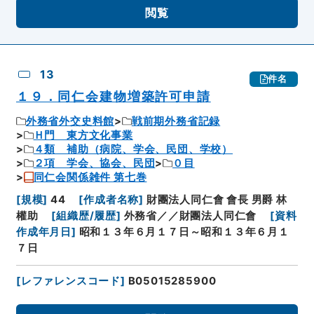
閲覧
13
件名
１９．同仁会建物増築許可申請
外務省外交史料館
戦前期外務省記録
Ｈ門 東方文化事業
４類 補助（病院、学会、民団、学校）
２項 学会、協会、民団
０目
同仁会関係雑件 第七巻
[
規模
]
44
[
作成者名称
]
財團法人同仁會 會長 男爵 林
權助
[
組織歴/履歴
]
外務省／／財團法人同仁會
[
資料
作成年月日
]
昭和１３年６月１７日～昭和１３年６月１
７日
[
レファレンスコード
]
B05015285900