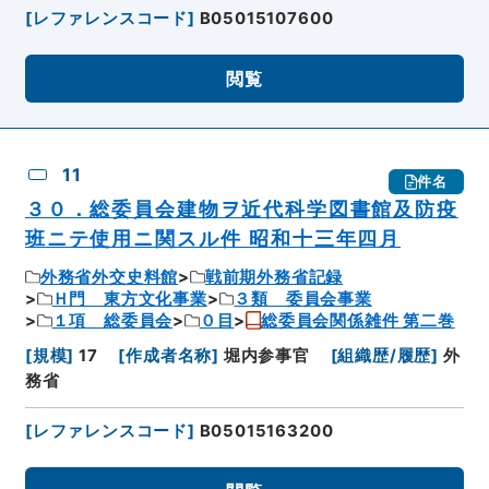
[
レファレンスコード
]
B05015107600
閲覧
11
件名
３０．総委員会建物ヲ近代科学図書館及防疫
班ニテ使用ニ関スル件 昭和十三年四月
外務省外交史料館
戦前期外務省記録
Ｈ門 東方文化事業
３類 委員会事業
１項 総委員会
０目
総委員会関係雑件 第二巻
[
規模
]
17
[
作成者名称
]
堀内参事官
[
組織歴/履歴
]
外
務省
[
レファレンスコード
]
B05015163200