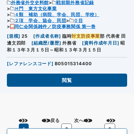
外務省外交史料館
戦前期外務省記録
Ｈ門 東方文化事業
４類 補助（病院、学会、民団、学校）
２項 学会、協会、民団
０目
同仁会関係雑件／防疫事務関係 第一巻
[
規模
]
25
[
作成者名称
]
臨時
対支防疫事業
部 代表者 田
邊文四郎
[
組織歴/履歴
]
外務省
[
資料作成年月日
]
昭
和１３年３月１５日～昭和１３年３月１５日
[
レファレンスコード
]
B05015314400
閲覧
戻る
次へ
1
2
3