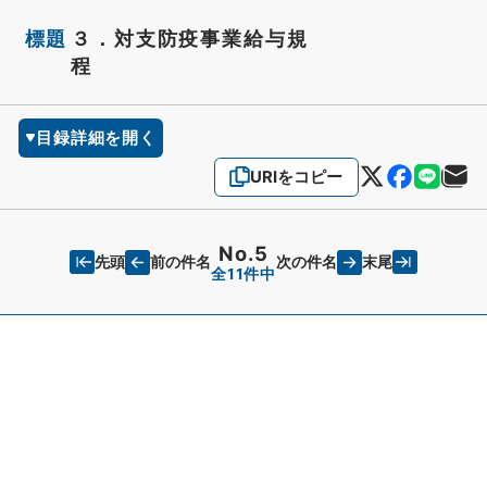
標題
３．対支防疫事業給与規
程
目録詳細を開く
URIをコピー
No.5
先頭
末尾
前の件名
次の件名
全11件中