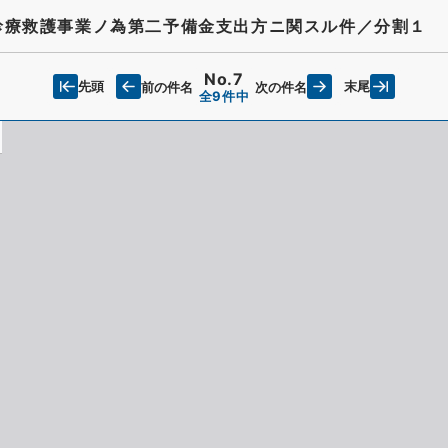
診療救護事業ノ為第二予備金支出方ニ関スル件／分割１
No.7
先頭
末尾
前の件名
次の件名
全9件中