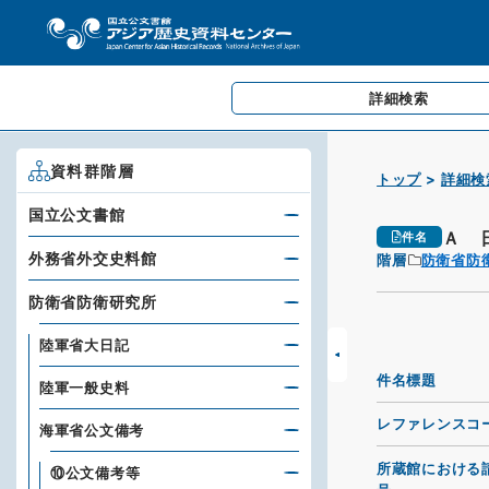
詳細検索
資料群階層
トップ
詳細検
国立公文書館
Ａ 
件名
外務省外交史料館
階層
防衛省防
防衛省防衛研究所
陸軍省大日記
件名標題
陸軍一般史料
レファレンスコ
海軍省公文備考
所蔵館における
⑩公文備考等