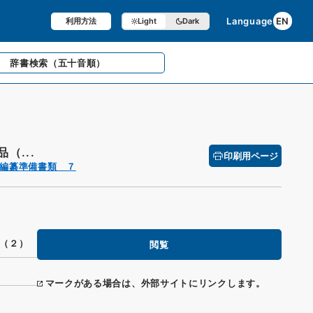
Language
EN
利用方法
Light
Dark
辞書検索
（五十音順）
（...
印刷用ページ
編纂準備書類 ７
（２）
閲覧
マークがある場合は、外部サイトにリンクします。