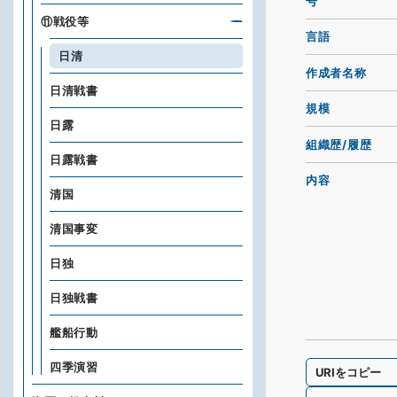
号
⑪戦役等
言語
日清
作成者名称
日清戦書
規模
日露
組織歴/履歴
日露戦書
内容
清国
清国事変
日独
日独戦書
艦船行動
四季演習
URIをコピー