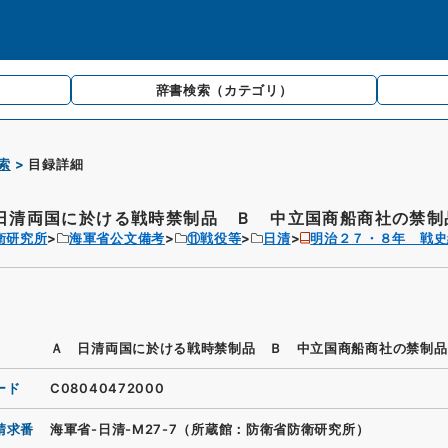
辞書検索
（カテゴリ）
索
目録詳細
日清両国に於ける戦時禁制品 Ｂ 中立国商船商社の禁制品
衛研究所
海軍省公文備考
⑪戦役等
日清
明治２７・８年 戦史
Ａ 日清両国に於ける戦時禁制品 Ｂ 中立国商船商社の禁制品
ード
C08040472000
請求番
海軍省-日清-M27-7（所蔵館：防衛省防衛研究所）