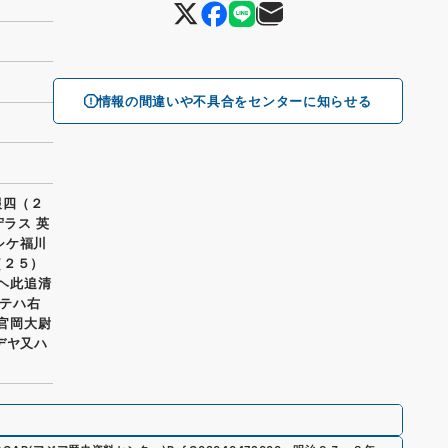
情報の間違いや不具合をセンターに知らせる
報四（２
ラス 英
載シケ福川
（２５）
国ヘ此追清
テハ右
府官岡大尉
デヤ又ハ