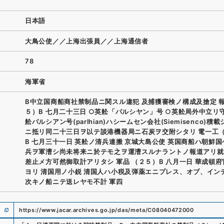
日本語
大鳥公使／／上海出張員／／上海通信者
78
海軍省
B中立国商船商社禁制品ニ関スル違犯 及捕獲審検ノ構成及搶定 
５）B 七月二十三日 ○英舩「パルシヤン」号 ○英舩局外中立リ守
舩パルシアン号(parlhian)ハシームセン会社(Siemisenco)積
ニ抵リ同二十三日ヲ以テ談港機器局ニ石炭ヲ交附シタリ 電一工
B 七月三十一日 英舩ノ清兵連搬 京城大島公使 英国商船ハ朝鮮
兵ヲ軍漕シ尚未将来ニ於テモ之ヲ運漕スルナラントノ報道アリ就
差止メ方可然御取計アリタシ 軍品 （２５）B 八月一日 華成頓
ヨリ 清国用ノ小鋭 清国人ハ小税及弾薬エニプレス、オブ、イン
次キノ船ニテ送レヤモ不計 軍四
https://www.jacar.archives.go.jp/das/meta/C08040472000