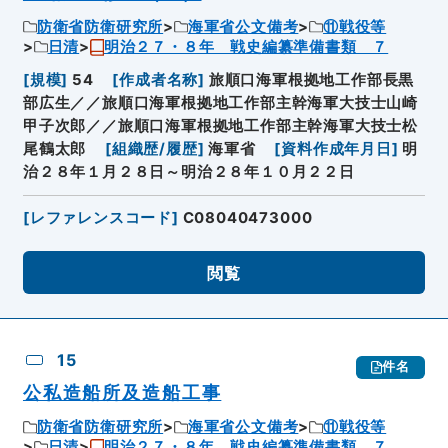
防衛省防衛研究所
海軍省公文備考
⑪戦役等
日清
明治２７・８年 戦史編纂準備書類 ７
[
規模
]
54
[
作成者名称
]
旅順口海軍根拠地工作部長黒
部広生／／旅順口海軍根拠地工作部主幹海軍大技士山崎
甲子次郎／／旅順口海軍根拠地工作部主幹海軍大技士松
尾鶴太郎
[
組織歴/履歴
]
海軍省
[
資料作成年月日
]
明
治２８年１月２８日～明治２８年１０月２２日
[
レファレンスコード
]
C08040473000
閲覧
15
件名
公私造船所及造船工事
防衛省防衛研究所
海軍省公文備考
⑪戦役等
日清
明治２７・８年 戦史編纂準備書類 ７