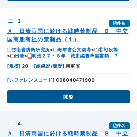
3
件名
Ａ 日清両国に於ける戦時禁制品 Ｂ 中立
国商船商社の禁制品（１）
防衛省防衛研究所
海軍省公文備考
⑪戦役等
日清
明治２７・８年 戦史編纂準備書類 ７
[
規模
]
20
[
組織歴/履歴
]
海軍省
[
レファレンスコード
]
C08040471900
閲覧
4
件名
Ａ 日清両国に於ける戦時禁制品 Ｂ 中立