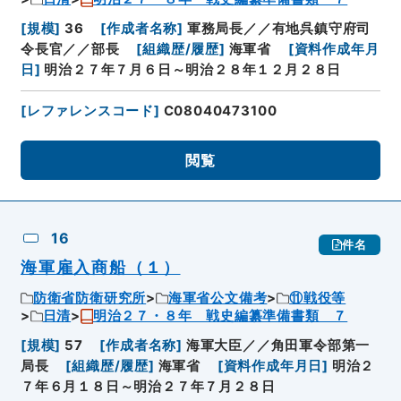
[
規模
]
36
[
作成者名称
]
軍務局長／／有地呉鎮守府司
令長官／／部長
[
組織歴/履歴
]
海軍省
[
資料作成年月
日
]
明治２７年７月６日～明治２８年１２月２８日
[
レファレンスコード
]
C08040473100
閲覧
16
件名
海軍雇入商船（１）
防衛省防衛研究所
海軍省公文備考
⑪戦役等
日清
明治２７・８年 戦史編纂準備書類 ７
[
規模
]
57
[
作成者名称
]
海軍大臣／／角田軍令部第一
局長
[
組織歴/履歴
]
海軍省
[
資料作成年月日
]
明治２
７年６月１８日～明治２７年７月２８日