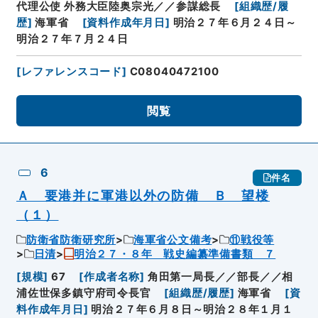
代理公使 外務大臣陸奥宗光／／参謀総長
[
組織歴/履
歴
]
海軍省
[
資料作成年月日
]
明治２７年６月２４日～
明治２７年７月２４日
[
レファレンスコード
]
C08040472100
閲覧
6
件名
Ａ 要港并に軍港以外の防備 Ｂ 望楼
（１）
防衛省防衛研究所
海軍省公文備考
⑪戦役等
日清
明治２７・８年 戦史編纂準備書類 ７
[
規模
]
67
[
作成者名称
]
角田第一局長／／部長／／相
浦佐世保多鎮守府司令長官
[
組織歴/履歴
]
海軍省
[
資
料作成年月日
]
明治２７年６月８日～明治２８年１月１