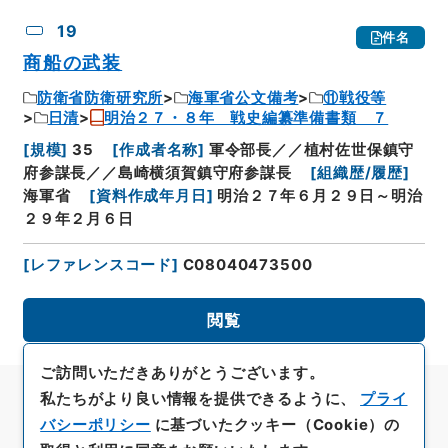
19
件名
商船の武装
防衛省防衛研究所
海軍省公文備考
⑪戦役等
日清
明治２７・８年 戦史編纂準備書類 ７
[
規模
]
35
[
作成者名称
]
軍令部長／／植村佐世保鎮守
府参謀長／／島崎横須賀鎮守府参謀長
[
組織歴/履歴
]
海軍省
[
資料作成年月日
]
明治２７年６月２９日～明治
２９年２月６日
[
レファレンスコード
]
C08040473500
閲覧
ご訪問いただきありがとうございます。
私たちがより良い情報を提供できるように、
プライ
バシーポリシー
に基づいたクッキー（Cookie）の