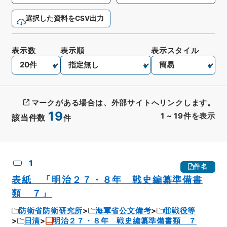
選択した資料をCSV出力
表示数
表示順
表示スタイル
マークがある場合は、外部サイトへリンクします。
19
1
~
19
件を表示
該当件数
件
CSV出力
No.
概要情報
画像等
1
件名
表紙 「明治２７・８年 戦史編纂準備書
類 ７」
防衛省防衛研究所
海軍省公文備考
⑪戦役等
日清
明治２７・８年 戦史編纂準備書類 ７