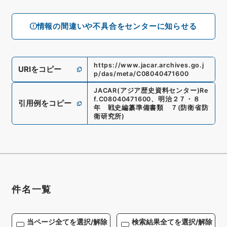
情報の間違いや不具合をセンターに知らせる
https://www.jacar.archives.go.j
URIをコピー
p/das/meta/C08040471600
JACAR(アジア歴史資料センター)
Re
f.
C08040471600
、
明治２７・８
引用例をコピー
年 戦史編纂準備書類 ７
(
防衛省防
衛研究所
)
件名一覧
当ページ全てを選択/解除
検索結果全てを選択/解除