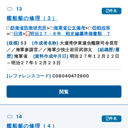
13
件名
艦船艇の修理（３）
防衛省防衛研究所
海軍省公文備考
⑪戦役等
日清
明治２７・８年 戦史編纂準備書類 ７
[
規模
]
53
[
作成者名称
]
大連湾伊東連合艦隊司令長官
／／海軍参謀官／／海軍少技士岩田武弥太
[
組織歴/履
歴
]
海軍省
[
資料作成年月日
]
明治２７年１２月２２日
～明治２７年１２月２３日
[
レファレンスコード
]
C08040472900
閲覧
14
件名
艦船艇の修理（４）