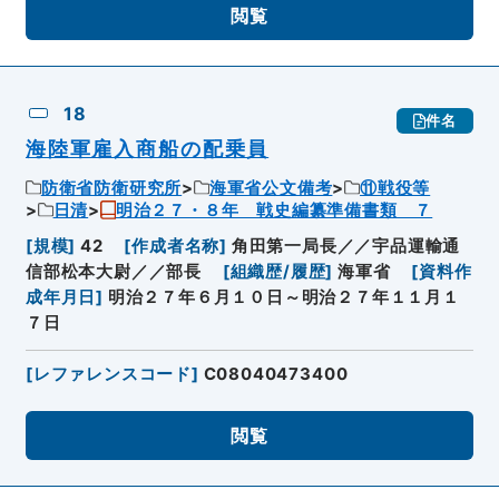
閲覧
18
件名
海陸軍雇入商船の配乗員
防衛省防衛研究所
海軍省公文備考
⑪戦役等
日清
明治２７・８年 戦史編纂準備書類 ７
[
規模
]
42
[
作成者名称
]
角田第一局長／／宇品運輸通
信部松本大尉／／部長
[
組織歴/履歴
]
海軍省
[
資料作
成年月日
]
明治２７年６月１０日～明治２７年１１月１
７日
[
レファレンスコード
]
C08040473400
閲覧