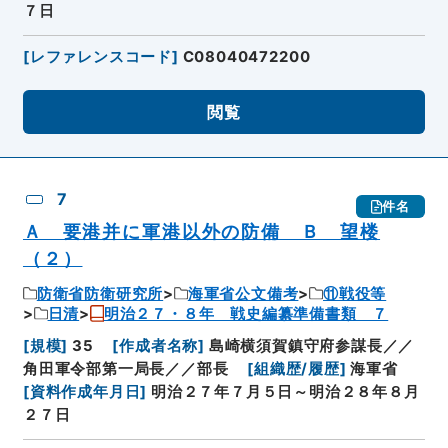
７日
[
レファレンスコード
]
C08040472200
閲覧
7
件名
Ａ 要港并に軍港以外の防備 Ｂ 望楼
（２）
防衛省防衛研究所
海軍省公文備考
⑪戦役等
日清
明治２７・８年 戦史編纂準備書類 ７
[
規模
]
35
[
作成者名称
]
島崎横須賀鎮守府参謀長／／
角田軍令部第一局長／／部長
[
組織歴/履歴
]
海軍省
[
資料作成年月日
]
明治２７年７月５日～明治２８年８月
２７日