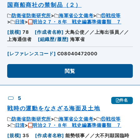
国商船商社の禁制品（２）
防衛省防衛研究所
海軍省公文備考
⑪戦役等
日清
明治２７・８年 戦史編纂準備書類 ７
[
規模
]
78
[
作成者名称
]
大鳥公使／／上海出張員／／
上海通信者
[
組織歴/履歴
]
海軍省
[
レファレンスコード
]
C08040472000
閲覧
5
件名
戦時の運動をなさざる海面及土地
防衛省防衛研究所
海軍省公文備考
⑪戦役等
日清
明治２７・８年 戦史編纂準備書類 ７
[
規模
]
35
[
作成者名称
]
能勢領事／／大不列顛国臨時