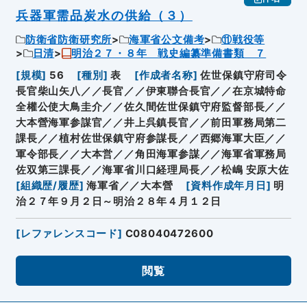
兵器軍需品炭水の供給（３）
防衛省防衛研究所
海軍省公文備考
⑪戦役等
日清
明治２７・８年 戦史編纂準備書類 ７
[
規模
]
56
[
種別
]
表
[
作成者名称
]
佐世保鎮守府司令
長官柴山矢八／／長官／／伊東聯合長官／／在京城特命
全權公使大鳥圭介／／佐久間佐世保鎮守府監督部長／／
大本營海軍参謀官／／井上呉鎮長官／／前田軍務局第二
課長／／植村佐世保鎮守府参謀長／／西郷海軍大臣／／
軍令部長／／大本営／／角田海軍参謀／／海軍省軍務局
佐双第三課長／／海軍省川口経理局長／／松嶋 安原大佐
[
組織歴/履歴
]
海軍省／／大本營
[
資料作成年月日
]
明
治２７年９月２日～明治２８年４月１２日
[
レファレンスコード
]
C08040472600
閲覧