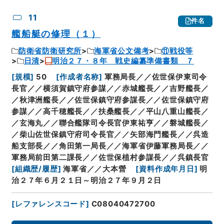
11
件名
艦船艇の修理（１）
防衛省防衛研究所
海軍省公文備考
⑪戦役等
日清
明治２７・８年 戦史編纂準備書類 ７
[
規模
]
50
[
作成者名称
]
軍務局長／／佐世保伊東司令
長官／／横須賀鎮守府参謀／／赤城艦長／／吉野艦長／
／秋津洲艦長／／佐世保鎮守府参謀長／／佐世保鎮守府
参謀／／高千穂艦長／／扶桑艦長／／平山八重山艦長／
／玄海丸／／聯合艦隊司令長官伊東祐亨／／磐城艦長／
／柴山佐世保鎮守府司令長官／／矢部海門艦長／／呉造
船支部長／／角田第一局長／／海軍省伊藤軍務局長／／
軍務局前田第二課長／／佐世保植村参謀長／／呉鎮長官
[
組織歴/履歴
]
海軍省／／大本營
[
資料作成年月日
]
明
治２７年６月２１日～明治２７年９月２日
[
レファレンスコード
]
C08040472700