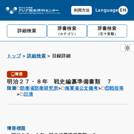
Language
EN
利用方法
辞書検索
辞書検索
詳細検索
（カテゴリ）
（五十音順）
トップ
詳細検索
目録詳細
簿冊
明治２７・８年 戦史編纂準備書類 ７
階層
防衛省防衛研究所
海軍省公文備考
⑪戦役等
日清
簿冊標題