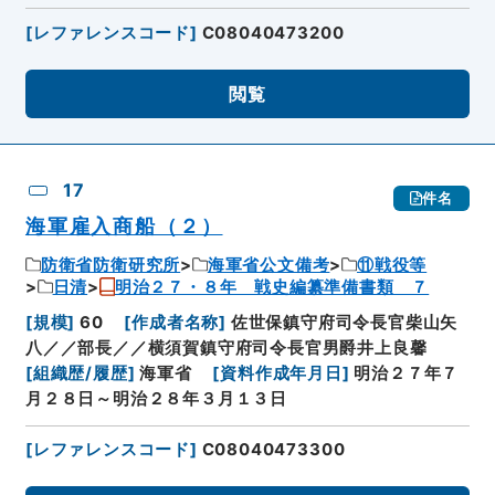
[
レファレンスコード
]
C08040473200
閲覧
17
件名
海軍雇入商船（２）
防衛省防衛研究所
海軍省公文備考
⑪戦役等
日清
明治２７・８年 戦史編纂準備書類 ７
[
規模
]
60
[
作成者名称
]
佐世保鎮守府司令長官柴山矢
八／／部長／／横須賀鎮守府司令長官男爵井上良馨
[
組織歴/履歴
]
海軍省
[
資料作成年月日
]
明治２７年７
月２８日～明治２８年３月１３日
[
レファレンスコード
]
C08040473300