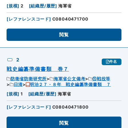
[
規模
]
2
[
組織歴/履歴
]
海軍省
[
レファレンスコード
]
C08040471700
閲覧
2
件名
戦史編纂準備書類 巻７
防衛省防衛研究所
海軍省公文備考
⑪戦役等
日清
明治２７・８年 戦史編纂準備書類 ７
[
規模
]
1
[
組織歴/履歴
]
海軍省
[
レファレンスコード
]
C08040471800
閲覧