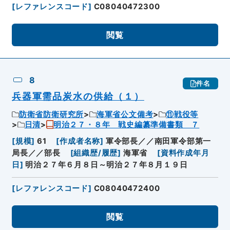
[
レファレンスコード
]
C08040472300
閲覧
8
件名
兵器軍需品炭水の供給（１）
防衛省防衛研究所
海軍省公文備考
⑪戦役等
日清
明治２７・８年 戦史編纂準備書類 ７
[
規模
]
61
[
作成者名称
]
軍令部長／／南田軍令部第一
局長／／部長
[
組織歴/履歴
]
海軍省
[
資料作成年月
日
]
明治２７年６月８日～明治２７年８月１９日
[
レファレンスコード
]
C08040472400
閲覧