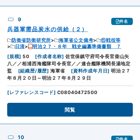
9
件名
兵器軍需品炭水の供給（２）
防衛省防衛研究所
海軍省公文備考
⑪戦役等
日清
明治２７・８年 戦史編纂準備書類 ７
[
規模
]
50
[
作成者名称
]
佐世保鎮守府司令長官柴山矢
八／／相浦西海艦隊司令長官／／連合艦隊機関長湯地定
監
[
組織歴/履歴
]
海軍省
[
資料作成年月日
]
明治２７
年８月２０日～明治２７年８月２９日
[
レファレンスコード
]
C08040472500
閲覧
10
件名