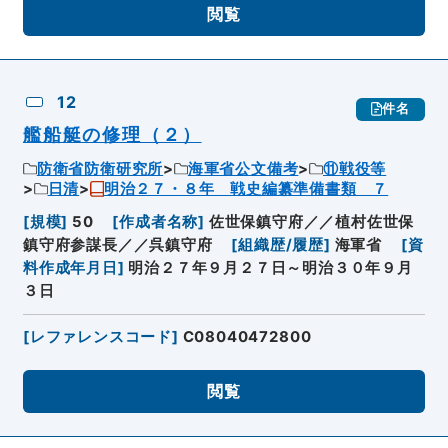
閲覧
12
件名
艦船艇の修理（２）
防衛省防衛研究所
海軍省公文備考
⑪戦役等
日清
明治２７・８年 戦史編纂準備書類 ７
[
規模
]
50
[
作成者名称
]
佐世保鎮守府／／植村佐世保
鎮守府参謀長／／呉鎮守府
[
組織歴/履歴
]
海軍省
[
資
料作成年月日
]
明治２７年９月２７日～明治３０年９月
３日
[
レファレンスコード
]
C08040472800
閲覧