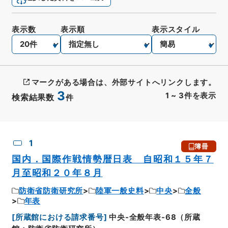
表示数
表示順
表示スタイル
マークがある場合は、外部サイトへリンクします。
3
1
~
3
件を表示
検索結果数
件
CSV出力
No.
概要情報
画像等
1
簿冊
国内．国際作戦情勢暦日表 自昭和１５年７
月至昭和２０年８月
防衛省防衛研究所
陸軍一般史料
中央
全般
年表
[
所蔵館における請求番号
]
中央-全般年表-68（所蔵