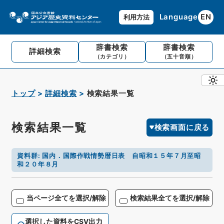
Language
EN
利用方法
辞書検索
辞書検索
詳細検索
（カテゴリ）
（五十音順）
トップ
詳細検索
検索結果一覧
検索結果一覧
検索画面に戻る
資料群
:
国内．国際作戦情勢暦日表 自昭和１５年７月至昭
和２０年８月
当ページ全てを選択/解除
検索結果全てを選択/解除
選択した資料をCSV出力