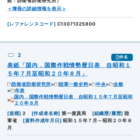
館：防衛省防衛研究所）
＜簿冊の詳細情報を表示＞
[
レファレンスコード
]
C13071325800
2
件名
表紙「国内．国際作戦情勢暦日表 自昭和１
５年７月至昭和２０年８月」
防衛省防衛研究所
陸軍一般史料
中央
全般
年表
国内．国際作戦情勢暦日表 自昭和１５年７月至昭和
２０年８月
[
規模
]
2
[
作成者名称
]
第一復員局
[
組織歴/履歴
]
陸
軍省
[
資料作成年月日
]
昭和１５年７月～昭和２０年８
月