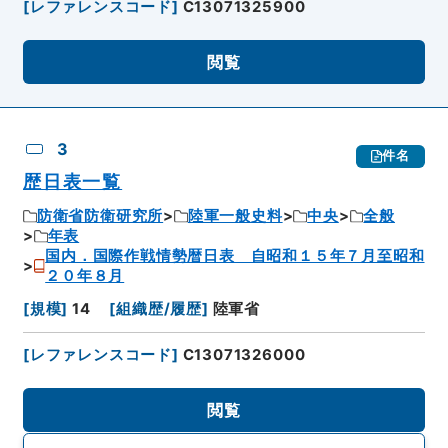
[
レファレンスコード
]
C13071325900
閲覧
3
件名
歴日表一覧
防衛省防衛研究所
陸軍一般史料
中央
全般
年表
国内．国際作戦情勢暦日表 自昭和１５年７月至昭和
２０年８月
[
規模
]
14
[
組織歴/履歴
]
陸軍省
[
レファレンスコード
]
C13071326000
閲覧