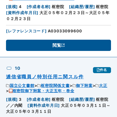
[
規模
]
4
[
作成者名称
]
枢密院
[
組織歴/履歴
]
枢密院
[
資料作成年月日
]
大正０５年０２月２３日～大正０５年
０２月２３日
[
レファレンスコード
]
A03033099600
閲覧
10
件名
逓信省職員ノ特別任用ニ関スル件
国立公文書館
枢密院関係文書
御下附案
大正
枢密院御下附案・大正五年・巻全
[
規模
]
3
[
作成者名称
]
枢密院
[
組織歴/履歴
]
枢密院
／／内閣
[
資料作成年月日
]
大正０５年０３月１１日～
大正０５年０３月１１日