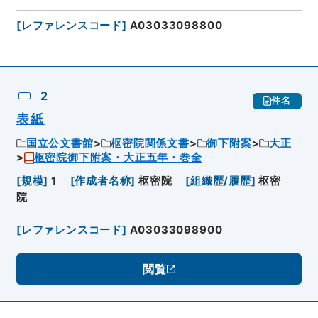
[
レファレンスコード
]
A03033098800
2
件名
表紙
国立公文書館
枢密院関係文書
御下附案
大正
枢密院御下附案・大正五年・巻全
[
規模
]
1
[
作成者名称
]
枢密院
[
組織歴/履歴
]
枢密
院
[
レファレンスコード
]
A03033098900
閲覧