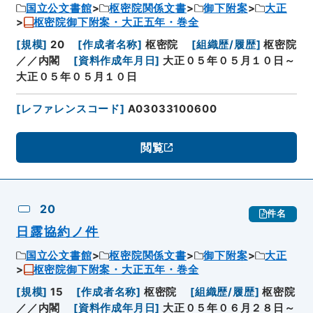
国立公文書館
枢密院関係文書
御下附案
大正
枢密院御下附案・大正五年・巻全
[
規模
]
20
[
作成者名称
]
枢密院
[
組織歴/履歴
]
枢密院
／／内閣
[
資料作成年月日
]
大正０５年０５月１０日～
大正０５年０５月１０日
[
レファレンスコード
]
A03033100600
閲覧
20
件名
日露協約ノ件
国立公文書館
枢密院関係文書
御下附案
大正
枢密院御下附案・大正五年・巻全
[
規模
]
15
[
作成者名称
]
枢密院
[
組織歴/履歴
]
枢密院
／／内閣
[
資料作成年月日
]
大正０５年０６月２８日～