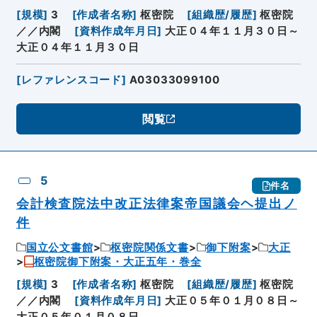
[
規模
]
3
[
作成者名称
]
枢密院
[
組織歴/履歴
]
枢密院
／／内閣
[
資料作成年月日
]
大正０４年１１月３０日～
大正０４年１１月３０日
[
レファレンスコード
]
A03033099100
閲覧
5
件名
会計検査院法中改正法律案帝国議会ヘ提出ノ
件
国立公文書館
枢密院関係文書
御下附案
大正
枢密院御下附案・大正五年・巻全
[
規模
]
3
[
作成者名称
]
枢密院
[
組織歴/履歴
]
枢密院
／／内閣
[
資料作成年月日
]
大正０５年０１月０８日～