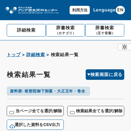
Language
EN
利用方法
辞書検索
辞書検索
詳細検索
（カテゴリ）
（五十音順）
トップ
詳細検索
検索結果一覧
検索結果一覧
検索画面に戻る
資料群
:
枢密院御下附案・大正五年・巻全
当ページ全てを選択/解除
検索結果全てを選択/解除
選択した資料をCSV出力