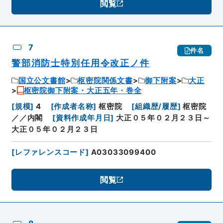
閲覧
7
件名
警部消防士特別任用令改正ノ件
国立公文書館
枢密院関係文書
御下附案
大正
枢密院御下附案・大正五年・巻全
[
規模
]
4
[
作成者名称
]
枢密院
[
組織歴/履歴
]
枢密院
／／内閣
[
資料作成年月日
]
大正０５年０２月２３日～
大正０５年０２月２３日
[
レファレンスコード
]
A03033099400
閲覧