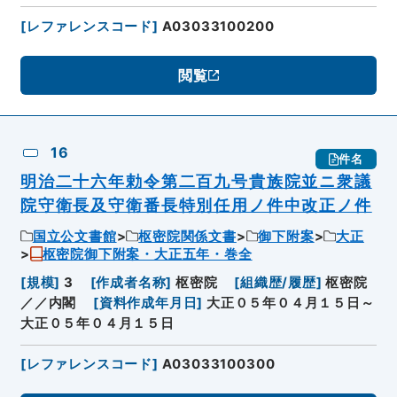
[
レファレンスコード
]
A03033100200
閲覧
16
件名
明治二十六年勅令第二百九号貴族院並ニ衆議
院守衛長及守衛番長特別任用ノ件中改正ノ件
国立公文書館
枢密院関係文書
御下附案
大正
枢密院御下附案・大正五年・巻全
[
規模
]
3
[
作成者名称
]
枢密院
[
組織歴/履歴
]
枢密院
／／内閣
[
資料作成年月日
]
大正０５年０４月１５日～
大正０５年０４月１５日
[
レファレンスコード
]
A03033100300