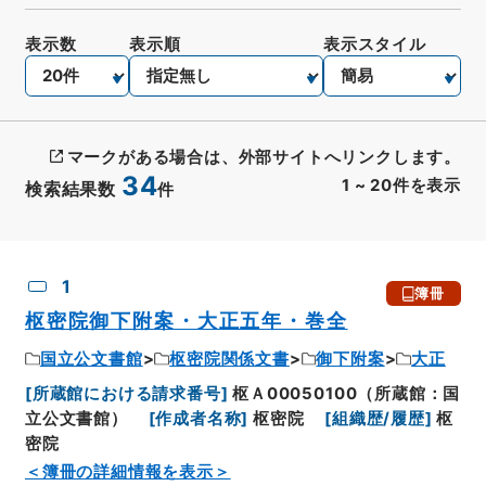
表示数
表示順
表示スタイル
マークがある場合は、外部サイトへリンクします。
34
1
~
20
件を表示
検索結果数
件
CSV出力
No.
概要情報
画像等
1
簿冊
枢密院御下附案・大正五年・巻全
国立公文書館
枢密院関係文書
御下附案
大正
[
所蔵館における請求番号
]
枢Ａ00050100（所蔵館：国
立公文書館）
[
作成者名称
]
枢密院
[
組織歴/履歴
]
枢
密院
＜簿冊の詳細情報を表示＞