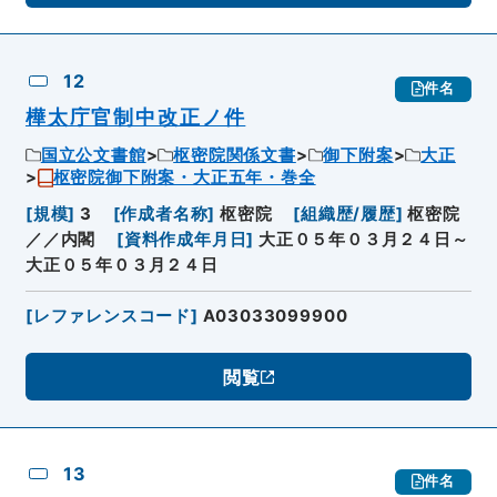
12
件名
樺太庁官制中改正ノ件
国立公文書館
枢密院関係文書
御下附案
大正
枢密院御下附案・大正五年・巻全
[
規模
]
3
[
作成者名称
]
枢密院
[
組織歴/履歴
]
枢密院
／／内閣
[
資料作成年月日
]
大正０５年０３月２４日～
大正０５年０３月２４日
[
レファレンスコード
]
A03033099900
閲覧
13
件名