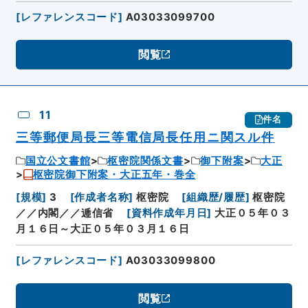
[
レファレンスコード
]
A03033099700
閲覧
11
件名
三等郵便局長三等電信局長任用ニ関スル件
国立公文書館
枢密院関係文書
御下附案
大正
枢密院御下附案・大正五年・巻全
[
規模
]
3
[
作成者名称
]
枢密院
[
組織歴/履歴
]
枢密院
／／内閣／／逓信省
[
資料作成年月日
]
大正０５年０３
月１６日～大正０５年０３月１６日
[
レファレンスコード
]
A03033099800
閲覧