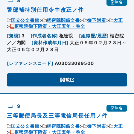
8
件名
警部補特別任用令中改正ノ件
国立公文書館
枢密院関係文書
御下附案
大正
枢密院御下附案・大正五年・巻全
[
規模
]
3
[
作成者名称
]
枢密院
[
組織歴/履歴
]
枢密院
／／内閣
[
資料作成年月日
]
大正０５年０２月２３日～
大正０５年０２月２３日
[
レファレンスコード
]
A03033099500
閲覧
9
件名
三等郵便局長及三等電信局長任用ノ件
国立公文書館
枢密院関係文書
御下附案
大正
枢密院御下附案・大正五年・巻全