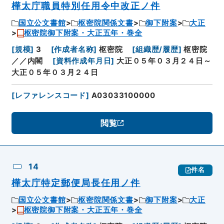
樺太庁職員特別任用令中改正ノ件
国立公文書館
枢密院関係文書
御下附案
大正
枢密院御下附案・大正五年・巻全
[
規模
]
3
[
作成者名称
]
枢密院
[
組織歴/履歴
]
枢密院
／／内閣
[
資料作成年月日
]
大正０５年０３月２４日～
大正０５年０３月２４日
[
レファレンスコード
]
A03033100000
閲覧
14
件名
樺太庁特定郵便局長任用ノ件
国立公文書館
枢密院関係文書
御下附案
大正
枢密院御下附案・大正五年・巻全