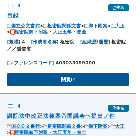
3
件名
目録
国立公文書館
枢密院関係文書
御下附案
大正
枢密院御下附案・大正五年・巻全
[
規模
]
4
[
作成者名称
]
枢密院
[
組織歴/履歴
]
枢密院
／／逓信省
[
レファレンスコード
]
A03033099000
閲覧
4
件名
議院法中改正法律案帝国議会ヘ提出ノ件
国立公文書館
枢密院関係文書
御下附案
大正
枢密院御下附案・大正五年・巻全