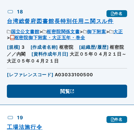
18
件名
台湾総督府図書館長特別任用ニ関スル件
国立公文書館
枢密院関係文書
御下附案
大正
枢密院御下附案・大正五年・巻全
[
規模
]
3
[
作成者名称
]
枢密院
[
組織歴/履歴
]
枢密院
／／内閣
[
資料作成年月日
]
大正０５年０４月２１日～
大正０５年０４月２１日
[
レファレンスコード
]
A03033100500
閲覧
19
件名
工場法施行令