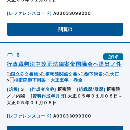
大正０５年０１月０８日
[
レファレンスコード
]
A03033099200
閲覧
6
件名
行政裁判法中改正法律案帝国議会ヘ提出ノ件
国立公文書館
枢密院関係文書
御下附案
大正
枢密院御下附案・大正五年・巻全
[
規模
]
3
[
作成者名称
]
枢密院
[
組織歴/履歴
]
枢密院
／／内閣
[
資料作成年月日
]
大正０５年０１月０８日～
大正０５年０１月０８日
[
レファレンスコード
]
A03033099300