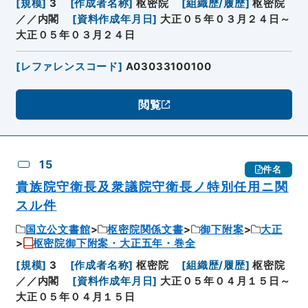
[
規模
]
3
[
作成者名称
]
枢密院
[
組織歴/履歴
]
枢密院
／／内閣
[
資料作成年月日
]
大正０５年０３月２４日～
大正０５年０３月２４日
[
レファレンスコード
]
A03033100100
閲覧
15
件名
貴族院守衛長及衆議院守衛長ノ特別任用ニ関
スル件
国立公文書館
枢密院関係文書
御下附案
大正
枢密院御下附案・大正五年・巻全
[
規模
]
3
[
作成者名称
]
枢密院
[
組織歴/履歴
]
枢密院
／／内閣
[
資料作成年月日
]
大正０５年０４月１５日～
大正０５年０４月１５日