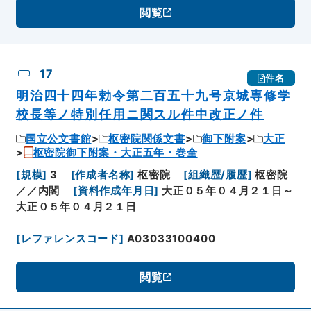
閲覧
17
件名
明治四十四年勅令第二百五十九号京城専修学
校長等ノ特別任用ニ関スル件中改正ノ件
国立公文書館
枢密院関係文書
御下附案
大正
枢密院御下附案・大正五年・巻全
[
規模
]
3
[
作成者名称
]
枢密院
[
組織歴/履歴
]
枢密院
／／内閣
[
資料作成年月日
]
大正０５年０４月２１日～
大正０５年０４月２１日
[
レファレンスコード
]
A03033100400
閲覧