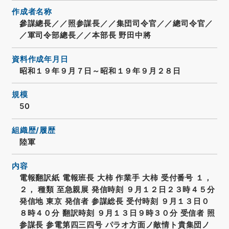
作成者名称
參謀總長／／照参謀長／／集団司令官／／總司令官／
／軍司令部總長／／本部長 野田中將
資料作成年月日
昭和１９年９月７日～昭和１９年９月２８日
規模
50
組織歴/履歴
陸軍
内容
電報翻訳紙 電報班長 大柿 作業手 大柿 受付番号 １，
２， 種類 至急親展 発信時刻 ９月１２日２３時４５分
発信地 東京 発信者 参謀総長 受付時刻 ９月１３日０
８時４０分 翻訳時刻 ９月１３日９時３０分 受信者 照
参謀長 参電第四三四号 パラオ方面ノ敵情ト貴集団ノ