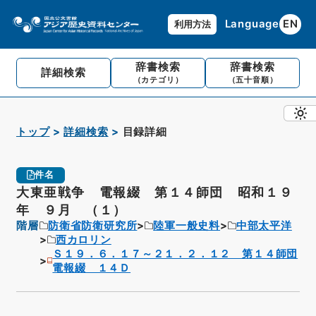
Language
EN
利用方法
辞書検索
辞書検索
詳細検索
（カテゴリ）
（五十音順）
トップ
詳細検索
目録詳細
件名
大東亜戦争 電報綴 第１４師団 昭和１９
年 ９月 （１）
階層
防衛省防衛研究所
陸軍一般史料
中部太平洋
西カロリン
Ｓ１９．６．１７～２１．２．１２ 第１４師団
電報綴 １４Ｄ