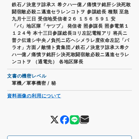
鉄石ノ決意ヲ諒承ス 希クハ一億ノ痛憤ヲ銘肝シ決死敢
闘宿敵必殺ニ邁進セラレンコトヲ 参謀総長 種類 至急
九月十三日 受信地受信者２６ １５６ ５９１ 安
「パ」地区隊「ヤツプ」 発信者 照参謀長 照参電第１
１２４号 本十三日参謀総長ヨリ左記電報アリ 将兵ニ
普ク伝達シ中央ノ負托ニ応ヘシメラレ度依命左記「パ
ラオ」方面ノ敵情ト貴集団ノ鉄石ノ決意ヲ諒承ス希ク
ハ一億ノ痛憤ヲ銘肝シ決死敢闘宿敵必殺ニ邁進セラレ
ンコトヲ （通電先） 各地区隊長
文書の機密レベル
軍機／軍事機密
/
秘
資料画像の利用について