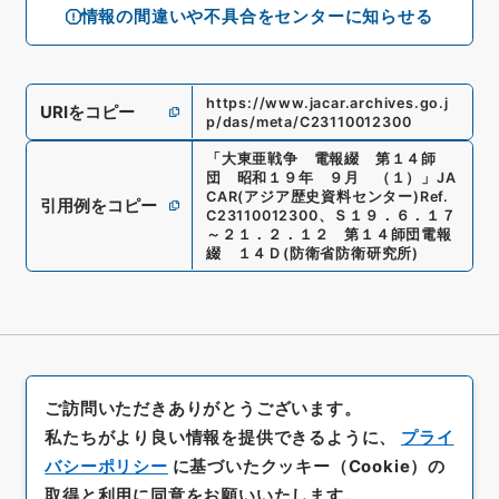
情報の間違いや不具合をセンターに知らせる
https://www.jacar.archives.go.j
URIをコピー
p/das/meta/C23110012300
「
大東亜戦争 電報綴 第１４師
団 昭和１９年 ９月 （１）
」
JA
CAR(アジア歴史資料センター)
Ref.
引用例をコピー
C23110012300
、
Ｓ１９．６．１７
～２１．２．１２ 第１４師団電報
綴 １４Ｄ
(
防衛省防衛研究所
)
ご訪問いただきありがとうございます。
私たちがより良い情報を提供できるように、
プライ
バシーポリシー
に基づいたクッキー（Cookie）の
取得と利用に同意をお願いいたします。