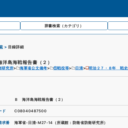
辞書検索
（カテゴリ）
索
目録詳細
海洋島海戦報告書（２）
衛研究所
海軍省公文備考
⑪戦役等
日清
明治２７・８年 戦史
Ｂ 海洋島海戦報告書（２）
ード
C08040487500
請求番
海軍省-日清-M27-14（所蔵館：防衛省防衛研究所）