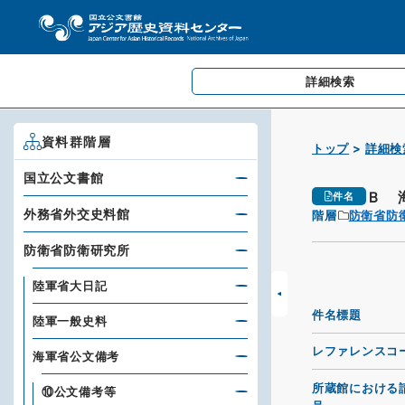
詳細検索
資料群階層
トップ
詳細検
国立公文書館
Ｂ 
件名
外務省外交史料館
階層
防衛省防
防衛省防衛研究所
陸軍省大日記
件名標題
陸軍一般史料
レファレンスコ
海軍省公文備考
所蔵館における
⑩公文備考等