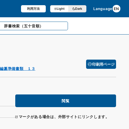
Language
EN
利用方法
Light
Dark
辞書検索
（五十音順）
印刷用ページ
編纂準備書類 １３
閲覧
マークがある場合は、外部サイトにリンクします。