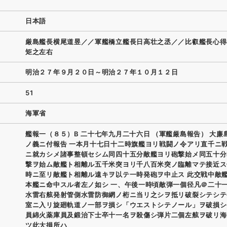
日本語
厳島艦長横尾道昱／／軍艦橋立艦長日高壮之丞／／比叡艦長心得
矩之左右
明治２７年９月２０日～明治２７年１０月１２日
51
海軍省
艦報一（８５）B 二十七年九月二十六日 （軍艦厳島報告） 大廉
ノ義ニ付報告 一本月十七日十二時旗艦ヨリ戦闘ノ令アリ直千ニ
ニ就カシメ諸事整頓セシム同四十五分敵艦ヨリ砲撃始メ同五十分
撃ヲ始ム敵艦ト相離ル五千米突ヨリ千八百米突ノ臨離マテ接近ス
時ニ至リ敵艦ト相離ル遠キヲ以テ一時発砲ヲ中止ス 此交戦中敵
本艦ニ命中スル者左ノ如シ 一、午後一時頃敵弾一個径凡＠二十
水雷右舷発射管側水雷防御網ノ桁ニ当リ之シヲ抵リ破裂シテシテ
室ニ入リ旋廻軌道ノ一部ヲ損シ「ウエストシテノール」ヲ破損シ
員綿火薬庫員及鍛治下士卒十一名ヲ殺傷シ弾片二個左舷ヲ破リ海
ツ此大損所ハ