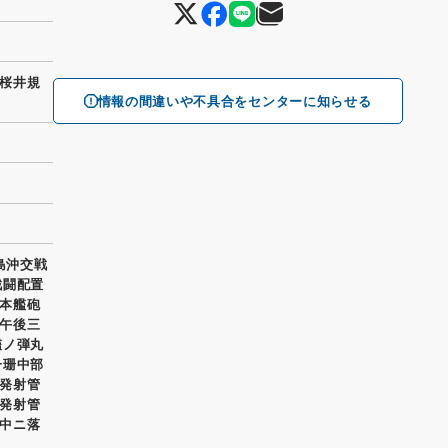
桜井規
情報の間違いや不具合をセンターに知らせる
島沖交戦
戦闘配置
本艦砲
午後三
艦ノ弾丸
一珊中部
発射管
発射管
中ニ落