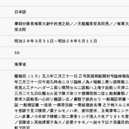
日本語
摩耶分隊長海軍大尉中村虎之助／／天龍艦長世良田亮／／海軍大
栄太郎
明治２８年３月３１日～明治２８年５月１１日
50
海軍省
艦報四（１５）五八年三月三十一日 乙号英国商船開封号臨検報告
年三月三十一日午前九時命ニヨリ臨検ノ為メ端艇ニ乗シ該商船ニ
長英人工チヘハダーニ面シ尋問セルニ該船ハ上海ヲ起航シ天津ニ
三月二十九日出艦セル旨ヲ陳ズ依リテ捕獲現程ニ従ヒ船舶書類ノ
要求ス該船長ハ心好ソ義諾シ左ノ書類ヲ提供セリ 一船藉証明書 
誌 一船積証書 一送状 一積荷目録 一乗組復姓名簿 之ヲ検スルニ
キ形跡ヲ見ズ積荷ノ重ナルモノハ米、麦印度米、玉蜀黍等ニシテ
ニハ多量ノ小木材ヲ積載シ別ニ乗客トシテ清人十名アリタトモ普
ノ旨陳述シ其他捜索ヲ為スノ必要ナキモノヘ如キヲ以テ其儘目的
航ヲ許可