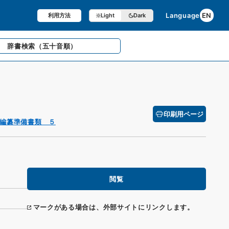
Language
EN
利用方法
Light
Dark
辞書検索
（五十音順）
印刷用ページ
編纂準備書類 ５
閲覧
マークがある場合は、外部サイトにリンクします。