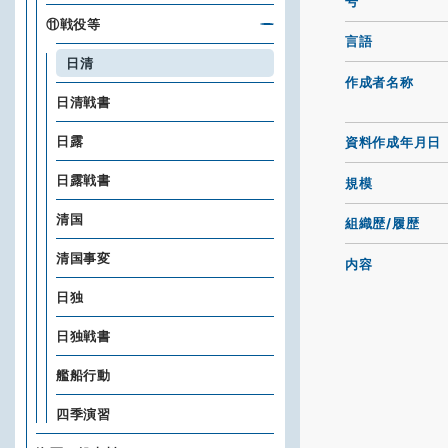
号
⑪戦役等
言語
日清
作成者名称
日清戦書
日露
資料作成年月日
日露戦書
規模
清国
組織歴/履歴
清国事変
内容
日独
日独戦書
艦船行動
四季演習