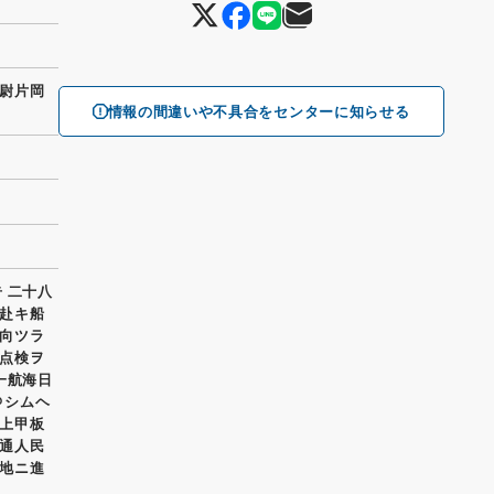
尉片岡
情報の間違いや不具合をセンターに知らせる
 二十八
赴キ船
向ツラ
点検ヲ
一航海日
＠シムヘ
上甲板
通人民
地ニ進