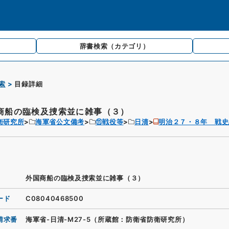
辞書検索
（カテゴリ）
索
目録詳細
商船の臨検及捜索並に雑事（３）
衛研究所
海軍省公文備考
⑪戦役等
日清
明治２７・８年 戦史
外国商船の臨検及捜索並に雑事（３）
ード
C08040468500
請求番
海軍省-日清-M27-5（所蔵館：防衛省防衛研究所）