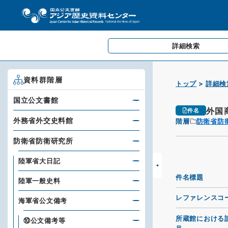
詳細検索
資料群階層
トップ
詳細検
国立公文書館
外国
件名
外務省外交史料館
階層
防衛省防
防衛省防衛研究所
陸軍省大日記
件名標題
陸軍一般史料
レファレンスコ
海軍省公文備考
所蔵館における
⑩公文備考等