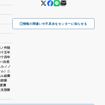
情報の間違いや不具合をセンターに知らせる
領ノ件陸
和十五年
和十四年
ハ自然
ムルノノ
含ム）ニ
係ル経費
滿部隊
度費
在支部隊