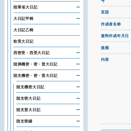
号
陸軍省大日記
言語
大日記甲輯
作成者名称
大日記乙輯
資料作成年月日
欧受大日記
規模
西密受・西受大日記
内容
陸満機密・密・普大日記
陸支機密・密・普大日記
陸支機密大日記
陸支密大日記
陸支普大日記
陸支密綴