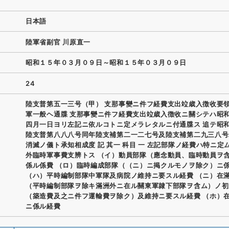
日本語
陸軍省副官 川原直一
昭和１５年０３月０９日～昭和１５年０３月０９日
24
陸支普第五一三号（甲） 支那事變ニ件フ経費支出竝歳入徴收要
軍一般ヘ通牒 支那事變ニ件フ経費支出竝歳入徴收ニ關シテハ昭
四月一日ヨリ左記ニ依ルコトニ定メラレタルニ付通牒ス 追テ昭
陸支普第八八八号同年陸支補第二一二七号及陸支補第二九三八号
消滅ノ儀ト承知相成度 記 其一 科目 一 左記部隊ノ経費ハ特ニ定
外臨時軍事費支辨トス （イ）動員部隊（應念動員、臨時動員ヲ
係ル係費 （ロ）臨時編成部隊（（ニ）ニ掲クルモノヲ除ク）ニ
（ハ）平時編制部隊中軍隊及病院ノ維持ニ要スル経費 （ニ）在
（平時編制部隊ヲ除キ滿洲外ニ在ル關東軍隷下部隊ヲ含ム）ノ初
（築造費及之ニ件フ運輸費ヲ除ク）及維持ニ要スル経費 （ホ）
ニ係ル経費