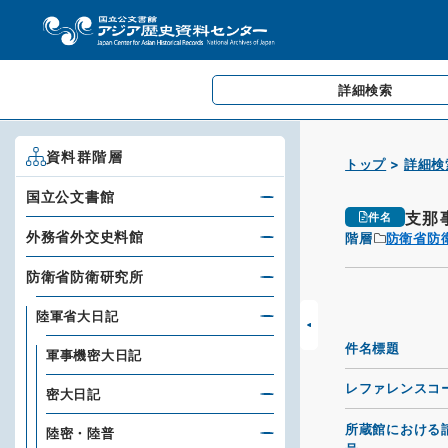
詳細検索
資料群階層
トップ
詳細検
国立公文書館
支那
件名
外務省外交史料館
階層
防衛省防
防衛省防衛研究所
陸軍省大日記
件名標題
軍事機密大日記
レファレンスコ
密大日記
所蔵館における
陸密・陸普