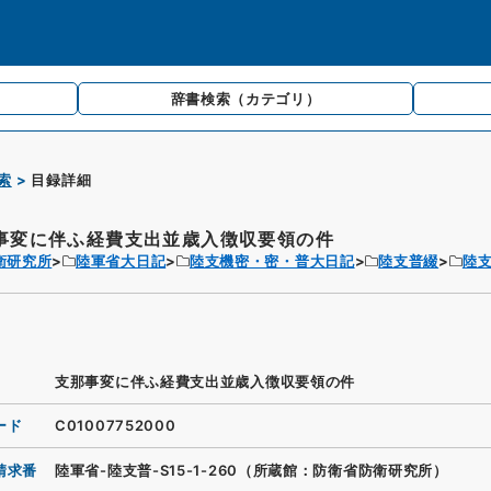
辞書検索
（カテゴリ）
索
目録詳細
事変に伴ふ経費支出並歳入徴収要領の件
衛研究所
陸軍省大日記
陸支機密・密・普大日記
陸支普綴
陸
支那事変に伴ふ経費支出並歳入徴収要領の件
ード
C01007752000
請求番
陸軍省-陸支普-S15-1-260（所蔵館：防衛省防衛研究所）