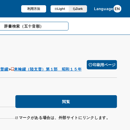
Language
EN
利用方法
Light
Dark
辞書検索
（五十音順）
印刷用ページ
支普綴
来翰綴（陸支普）第１部 昭和１５年
閲覧
マークがある場合は、外部サイトにリンクします。