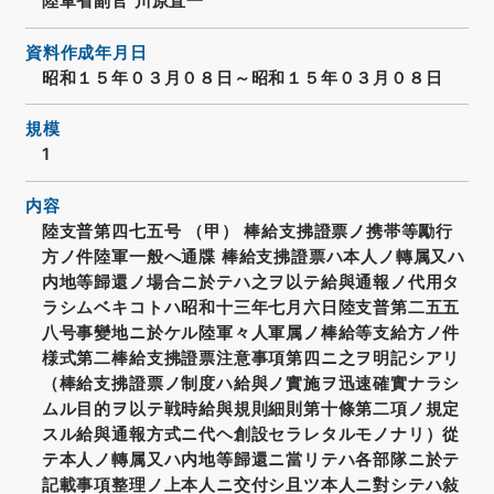
陸軍省副官 川原直一
資料作成年月日
昭和１５年０３月０８日～昭和１５年０３月０８日
規模
1
内容
陸支普第四七五号 （甲） 棒給支拂證票ノ携帯等勵行
方ノ件陸軍一般へ通牒 棒給支拂證票ハ本人ノ轉属又ハ
内地等歸還ノ場合ニ於テハ之ヲ以テ給與通報ノ代用タ
ラシムベキコトハ昭和十三年七月六日陸支普第二五五
八号事變地ニ於ケル陸軍々人軍属ノ棒給等支給方ノ件
様式第二棒給支拂證票注意事項第四ニ之ヲ明記シアリ
（棒給支拂證票ノ制度ハ給與ノ實施ヲ迅速確實ナラシ
ムル目的ヲ以テ戦時給與規則細則第十條第二項ノ規定
スル給與通報方式ニ代ヘ創設セラレタルモノナリ）從
テ本人ノ轉属又ハ内地等歸還ニ當リテハ各部隊ニ於テ
記載事項整理ノ上本人ニ交付シ且ツ本人ニ對シテハ敍