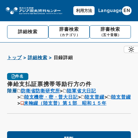
Language
EN
利用方法
辞書検索
辞書検索
詳細検索
（カテゴリ）
（五十音順）
トップ
詳細検索
目録詳細
件名
俸給支払証票携帯等励行方の件
階層
防衛省防衛研究所
陸軍省大日記
陸支機密・密・普大日記
陸支普綴
陸支普綴
来翰綴（陸支普）第１部 昭和１５年