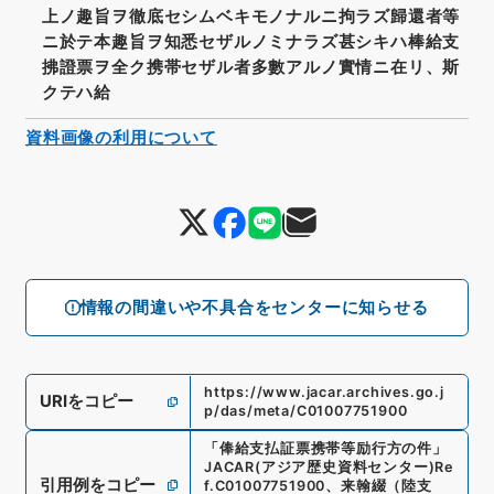
上ノ趣旨ヲ徹底セシムベキモノナルニ拘ラズ歸還者等
ニ於テ本趣旨ヲ知悉セザルノミナラズ甚シキハ棒給支
拂證票ヲ全ク携帯セザル者多數アルノ實情ニ在リ、斯
クテハ給
資料画像の利用について
情報の間違いや不具合をセンターに知らせる
https://www.jacar.archives.go.j
URIをコピー
p/das/meta/C01007751900
「
俸給支払証票携帯等励行方の件
」
JACAR(アジア歴史資料センター)
Re
引用例をコピー
f.
C01007751900
、
来翰綴（陸支