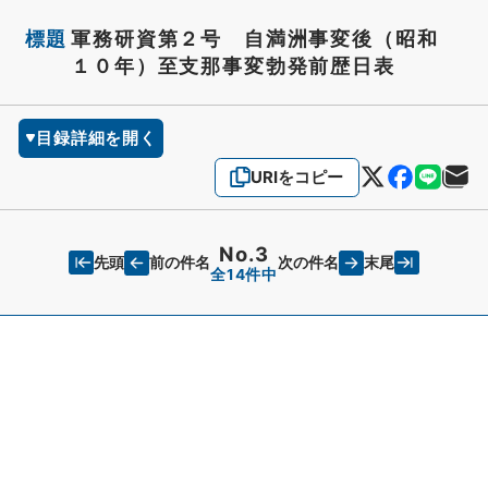
標題
軍務研資第２号 自満洲事変後（昭和
１０年）至支那事変勃発前歴日表
目録詳細を開く
URIをコピー
No.3
先頭
末尾
前の件名
次の件名
全14件中