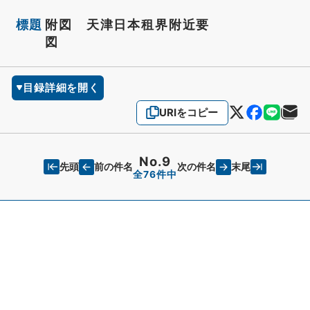
標題
附図 天津日本租界附近要
図
目録詳細を開く
URIをコピー
No.9
先頭
末尾
前の件名
次の件名
全76件中