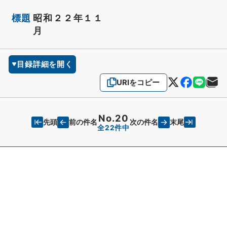
標題
昭和２２年１１
月
目録詳細を開く
URIをコピー
No.20
先頭
末尾
前の件名
次の件名
全22件中