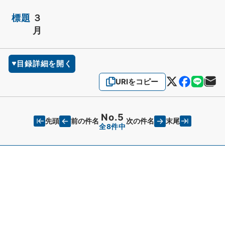
標題
３
月
目録詳細を開く
URIをコピー
No.5
先頭
末尾
前の件名
次の件名
全8件中