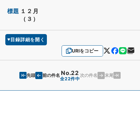
標題
１２月
（３）
目録詳細を開く
URIをコピー
No.22
先頭
末尾
前の件名
次の件名
全22件中