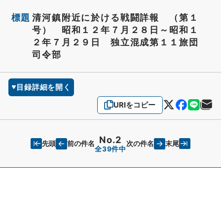
標題
清河鎮附近に於ける戦闘詳報 （第１
号） 昭和１２年７月２８日～昭和１
２年７月２９日 独立混成第１１旅団
司令部
目録詳細を開く
URIをコピー
No.2
先頭
末尾
前の件名
次の件名
全39件中