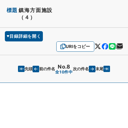
標題
鎮海方面施設
（４）
目録詳細を開く
URIをコピー
No.8
先頭
末尾
前の件名
次の件名
全10件中