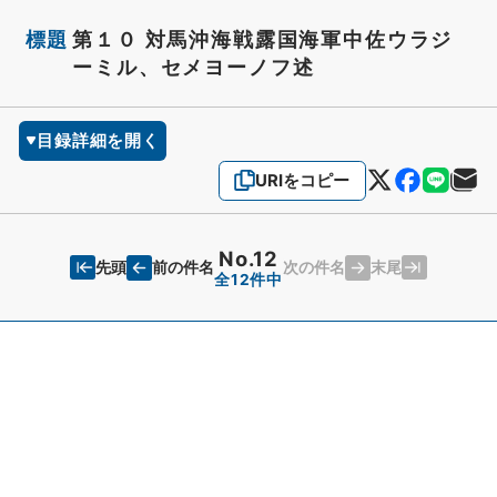
標題
第１０ 対馬沖海戦露国海軍中佐ウラジ
ーミル、セメヨーノフ述
目録詳細を開く
URIをコピー
No.12
先頭
末尾
前の件名
次の件名
全12件中