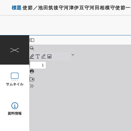
標題
使節／池田筑後守河津伊豆守河田相模守使節一
サムネイル
資料情報