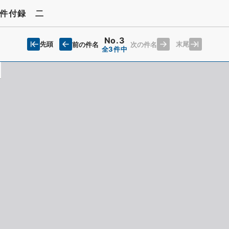
件付録 二
No.3
先頭
末尾
前の件名
次の件名
全3件中