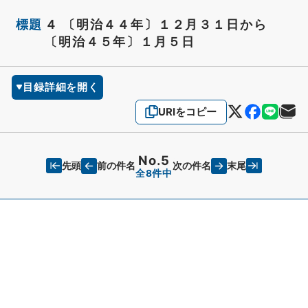
標題
４ 〔明治４４年〕１２月３１日から
〔明治４５年〕１月５日
目録詳細を開く
URIをコピー
No.5
先頭
末尾
前の件名
次の件名
全8件中