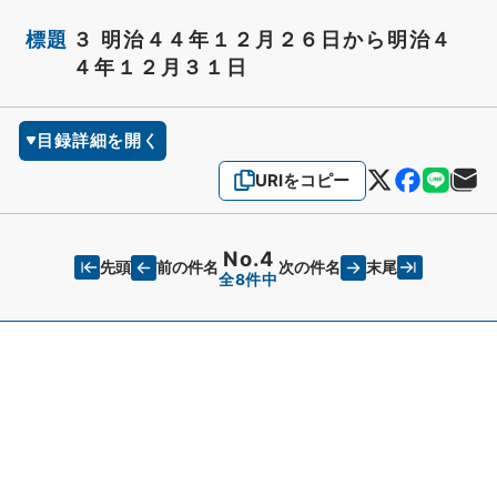
標題
３ 明治４４年１２月２６日から明治４
４年１２月３１日
目録詳細を開く
URIをコピー
No.4
先頭
末尾
前の件名
次の件名
全8件中