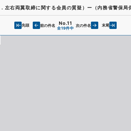
．左右両翼取締に関する会員の質疑）ー（内務省警保局
No.11
先頭
末尾
前の件名
次の件名
全19件中