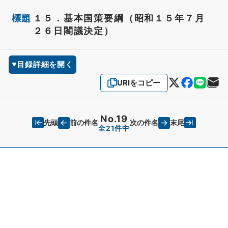
標題
１５．基本国策要綱（昭和１５年７月
２６日閣議決定）
目録詳細を開く
URIをコピー
No.19
先頭
末尾
前の件名
次の件名
全21件中