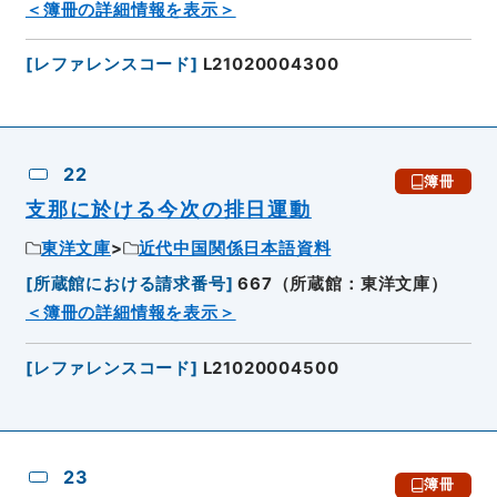
＜簿冊の詳細情報を表示＞
[
レファレンスコード
]
L21020004300
22
簿冊
支那に於ける今次の排日運動
東洋文庫
近代中国関係日本語資料
[
所蔵館における請求番号
]
667（所蔵館：東洋文庫）
＜簿冊の詳細情報を表示＞
[
レファレンスコード
]
L21020004500
23
簿冊