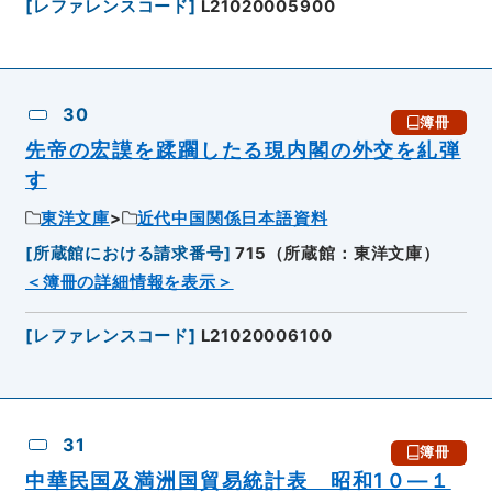
[
レファレンスコード
]
L21020005900
30
簿冊
先帝の宏謨を蹂躙したる現内閣の外交を糺弾
す
東洋文庫
近代中国関係日本語資料
[
所蔵館における請求番号
]
715（所蔵館：東洋文庫）
＜簿冊の詳細情報を表示＞
[
レファレンスコード
]
L21020006100
31
簿冊
中華民国及満洲国貿易統計表 昭和1０―１