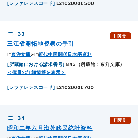
[
レファレンスコード
]
L21020006500
33
簿冊
三江省開拓地視察の手引
東洋文庫
近代中国関係日本語資料
[
所蔵館における請求番号
]
843（所蔵館：東洋文庫）
＜簿冊の詳細情報を表示＞
[
レファレンスコード
]
L21020006700
34
簿冊
昭和二年六月海外移民統計資料