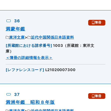
36
簿冊
満蒙年鑑
東洋文庫
近代中国関係日本語資料
[
所蔵館における請求番号
]
1003（所蔵館：東洋文
庫）
＜簿冊の詳細情報を表示＞
[
レファレンスコード
]
L21020007300
37
簿冊
満洲年鑑 昭和８年版
東洋文庫
近代中国関係日本語資料