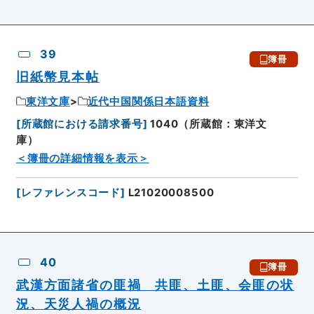
39
簿冊
旧紙幣見本帖
東洋文庫
近代中国関係日本語資料
[
所蔵館における請求番号
]
1040（所蔵館：東洋文
庫）
＜簿冊の詳細情報を表示＞
[
レファレンスコード
]
L21020008500
40
簿冊
武漢方面諸省の匪禍 共匪、土匪、会匪の状
況、天災人禍の概況