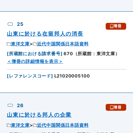
25
簿冊
山東に於ける在留邦人の消長
東洋文庫
近代中国関係日本語資料
[
所蔵館における請求番号
]
670（所蔵館：東洋文庫）
＜簿冊の詳細情報を表示＞
[
レファレンスコード
]
L21020005100
26
簿冊
山東に於ける邦人の企業
東洋文庫
近代中国関係日本語資料