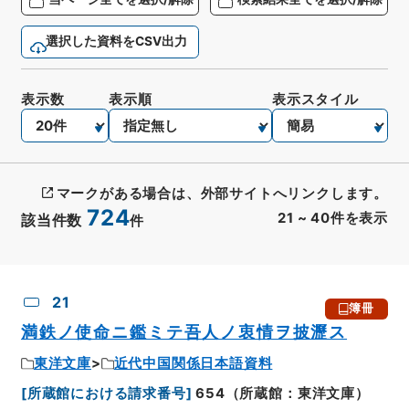
選択した資料をCSV出力
表示数
表示順
表示スタイル
マークがある場合は、外部サイトへリンクします。
724
21
~
40
件を表示
該当件数
件
CSV出力
No.
概要情報
画像等
21
簿冊
満鉄ノ使命ニ鑑ミテ吾人ノ衷情ヲ披瀝ス
東洋文庫
近代中国関係日本語資料
[
所蔵館における請求番号
]
654（所蔵館：東洋文庫）