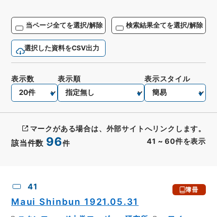
当ページ全てを選択/解除
検索結果全てを選択/解除
選択した資料をCSV出力
表示数
表示順
表示スタイル
マークがある場合は、外部サイトへリンクします。
96
41
~
60
件を表示
該当件数
件
CSV出力
No.
概要情報
画像等
41
簿冊
Maui Shinbun 1921.05.31