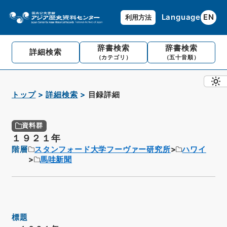
Language
EN
利用方法
辞書検索
辞書検索
詳細検索
（カテゴリ）
（五十音順）
トップ
詳細検索
目録詳細
資料群
１９２１年
階層
スタンフォード大学フーヴァー研究所
ハワイ
馬哇新聞
標題