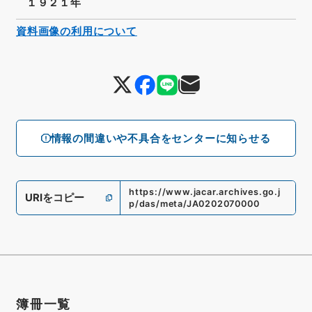
１９２１年
資料画像の利用について
情報の間違いや不具合をセンターに知らせる
https://www.jacar.archives.go.j
URIをコピー
p/das/meta/JA0202070000
簿冊一覧