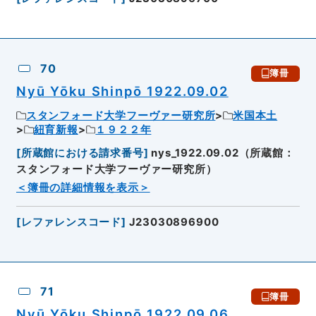
70
簿冊
Nyū Yōku Shinpō 1922.09.02
スタンフォード大学フーヴァー研究所
米国本土
紐育新報
１９２２年
[
所蔵館における請求番号
]
nys_1922.09.02（所蔵館：
スタンフォード大学フーヴァー研究所）
＜簿冊の詳細情報を表示＞
[
レファレンスコード
]
J23030896900
71
簿冊
Nyū Yōku Shinpō 1922.09.06