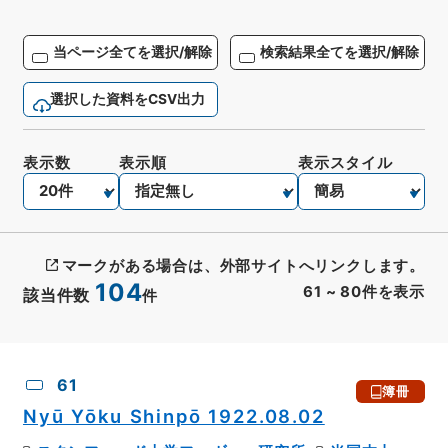
当ページ全てを選択/解除
検索結果全てを選択/解除
選択した資料をCSV出力
表示数
表示順
表示スタイル
マークがある場合は、外部サイトへリンクします。
104
61
~
80
件を表示
該当件数
件
CSV出力
No.
概要情報
画像等
61
簿冊
Nyū Yōku Shinpō 1922.08.02