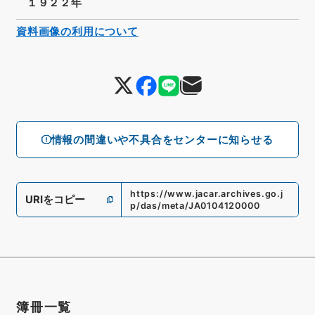
１９２２年
資料画像の利用について
情報の間違いや不具合をセンターに知らせる
https://www.jacar.archives.go.j
URIをコピー
p/das/meta/JA0104120000
簿冊一覧