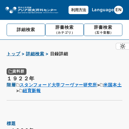
Language
EN
利用方法
辞書検索
辞書検索
詳細検索
（カテゴリ）
（五十音順）
トップ
詳細検索
目録詳細
資料群
１９２２年
階層
スタンフォード大学フーヴァー研究所
米国本土
紐育新報
標題