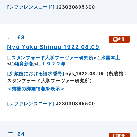
[
レファレンスコード
]
J23030895300
63
簿冊
Nyū Yōku Shinpō 1922.08.09
スタンフォード大学フーヴァー研究所
米国本土
紐育新報
１９２２年
[
所蔵館における請求番号
]
nys_1922.08.09（所蔵館：
スタンフォード大学フーヴァー研究所）
＜簿冊の詳細情報を表示＞
[
レファレンスコード
]
J23030895500
64
簿冊