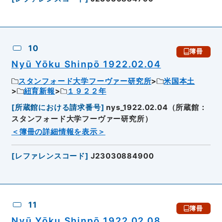
10
簿冊
Nyū Yōku Shinpō 1922.02.04
スタンフォード大学フーヴァー研究所
米国本土
紐育新報
１９２２年
[
所蔵館における請求番号
]
nys_1922.02.04（所蔵館：
スタンフォード大学フーヴァー研究所）
＜簿冊の詳細情報を表示＞
[
レファレンスコード
]
J23030884900
11
簿冊
Nyū Yōku Shinpō 1922.02.08