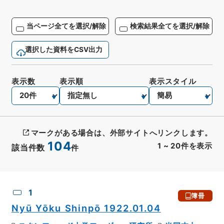
当ページ全てを選択/解除
検索結果全てを選択/解除
選択した資料をCSV出力
表示数
表示順
表示スタイル
マークがある場合は、外部サイトへリンクします。
104
1
~
20
件を表示
該当件数
件
CSV出力
No.
概要情報
画像等
1
簿冊
Nyū Yōku Shinpō 1922.01.04