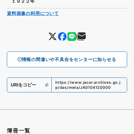
１９２２年
資料画像の利用について
情報の間違いや不具合をセンターに知らせる
https://www.jacar.archives.go.j
URIをコピー
p/das/meta/JA0104120000
簿冊一覧