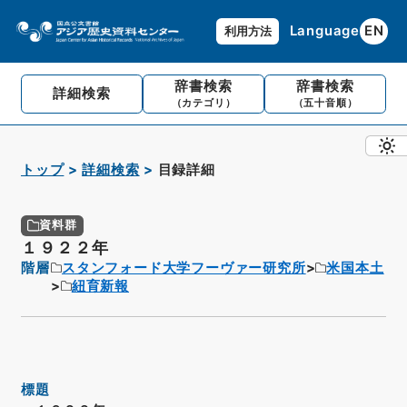
Language
EN
利用方法
辞書検索
辞書検索
詳細検索
（カテゴリ）
（五十音順）
トップ
詳細検索
目録詳細
資料群
１９２２年
階層
スタンフォード大学フーヴァー研究所
米国本土
紐育新報
標題