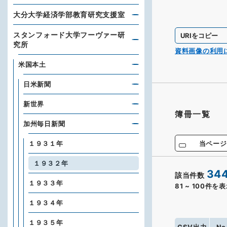
大分大学経済学部教育研究支援室
スタンフォード大学フーヴァー研
URIをコピー
究所
資料画像の利用
米国本土
日米新聞
新世界
簿冊一覧
加州毎日新聞
当ページ
１９３１年
１９３２年
34
該当件数
１９３３年
81
~
100
件を表
１９３４年
１９３５年