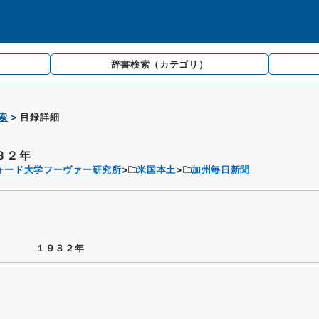
辞書検索
（カテゴリ）
索
目録詳細
３２年
ォード大学フーヴァー研究所
米国本土
加州毎日新聞
１９３２年