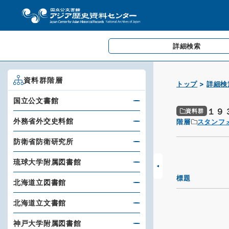
詳細検索
資料群階層
トップ
詳細検
国立公文書館
１９
資料群
外務省外交史料館
階層
スタンフ
防衛省防衛研究所
琉球大学附属図書館
標題
北海道立図書館
北海道立文書館
神戸大学附属図書館