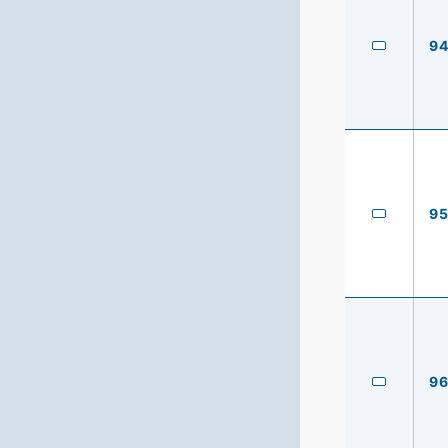
9
9
9