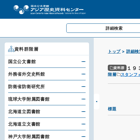
詳細検索
資料群階層
トップ
詳細検
国立公文書館
１９
資料群
外務省外交史料館
階層
スタンフ
防衛省防衛研究所
琉球大学附属図書館
標題
北海道立図書館
北海道立文書館
神戸大学附属図書館