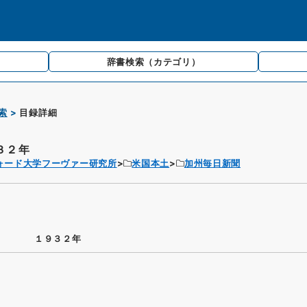
辞書検索
（カテゴリ）
索
目録詳細
３２年
ォード大学フーヴァー研究所
米国本土
加州毎日新聞
１９３２年