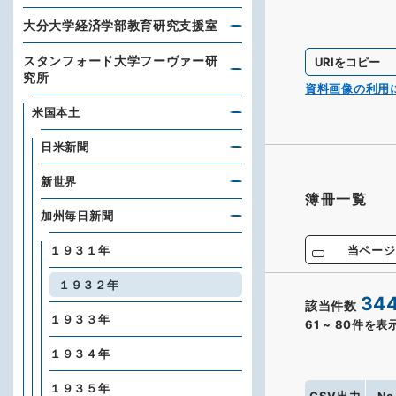
大分大学経済学部教育研究支援室
スタンフォード大学フーヴァー研
URIをコピー
究所
資料画像の利用
米国本土
日米新聞
新世界
簿冊一覧
加州毎日新聞
当ページ
１９３１年
１９３２年
34
該当件数
１９３３年
61
~
80
件を表
１９３４年
１９３５年