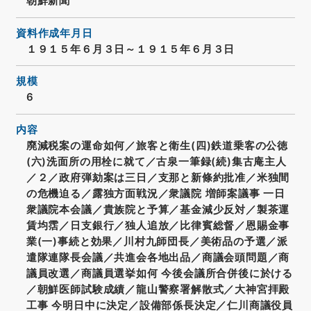
朝鮮新聞
資料作成年月日
１９１５年６月３日～１９１５年６月３日
規模
6
内容
廃減税案の運命如何／旅客と衛生(四)鉄道乗客の公徳
(六)洗面所の用栓に就て／古泉一筆録(続)集古庵主人
／２／政府弾劾案は三日／支那と新條約批准／米独間
の危機迫る／露独方面戦況／衆議院 増師案議事 一日
衆議院本会議／貴族院と予算／基金減少反対／製茶運
賃均霑／日支銀行／独人追放／比律賓総督／恩賜金事
業(一)事続と効果／川村九師団長／美術品の予選／派
遣隊連隊長会議／共進会各地出品／商議会頭問題／商
議員改選／商議員選挙如何 今後会議所合併後に於ける
／朝鮮医師試験成績／龍山警察署解散式／大神宮拝殿
工事 今明日中に決定／設備部係長決定／仁川商議役員