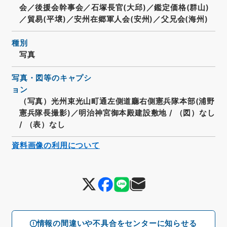
会／後援会幹事会／石塚長官(大邱)／鑑定価格(群山)
／貿易(平壌)／安州在郷軍人会(安州)／父兄会(海州)
種別
写真
写真・図等のキャプシ
ョン
（写真）光州束光山町通左側道廳右側憲兵隊本部(浦野
憲兵隊長撮影)／明治神宮御本殿建設敷地
/
（図）なし
/
（表）なし
資料画像の利用について
情報の間違いや不具合をセンターに知らせる