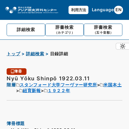
Language
EN
利用方法
辞書検索
辞書検索
詳細検索
（カテゴリ）
（五十音順）
トップ
詳細検索
目録詳細
簿冊
Nyū Yōku Shinpō 1922.03.11
階層
スタンフォード大学フーヴァー研究所
米国本土
紐育新報
１９２２年
簿冊標題