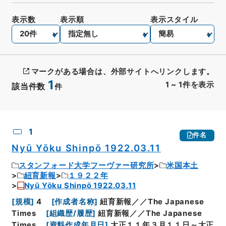
表示数
表示順
表示スタイル
マークがある場合は、外部サイトへリンクします。
1
1
~
1
件を表示
該当件数
件
CSV出力
No.
概要情報
画像等
1
件名
Nyū Yōku Shinpō 1922.03.11
スタンフォード大学フーヴァー研究所
米国本土
紐育新報
１９２２年
Nyū Yōku Shinpō 1922.03.11
[
規模
]
4
[
作成者名称
]
紐育新報／／The Japanese
Times
[
組織歴/履歴
]
紐育新報／／The Japanese
Times
[
資料作成年月日
]
大正１１年３月１１日～大正