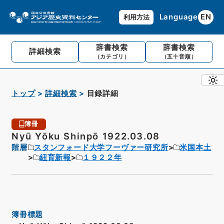
Language
EN
利用方法
辞書検索
辞書検索
詳細検索
（カテゴリ）
（五十音順）
トップ
詳細検索
目録詳細
簿冊
Nyū Yōku Shinpō 1922.03.08
階層
スタンフォード大学フーヴァー研究所
米国本土
紐育新報
１９２２年
簿冊標題