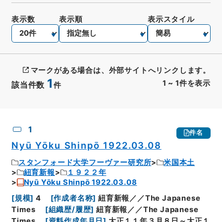
表示数
表示順
表示スタイル
マークがある場合は、外部サイトへリンクします。
1
1
~
1
件を表示
該当件数
件
CSV出力
No.
概要情報
画像等
1
件名
Nyū Yōku Shinpō 1922.03.08
スタンフォード大学フーヴァー研究所
米国本土
紐育新報
１９２２年
Nyū Yōku Shinpō 1922.03.08
[
規模
]
4
[
作成者名称
]
紐育新報／／The Japanese
Times
[
組織歴/履歴
]
紐育新報／／The Japanese
Times
[
資料作成年月日
]
大正１１年３月８日～大正１